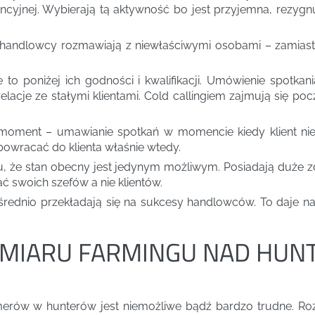
ncyjnej. Wybierają tą aktywność bo jest przyjemna, rezygn
bo handlowcy rozmawiają z niewłaściwymi osobami – zamias
to poniżej ich godności i kwalifikacji. Umówienie spotk
relacje ze stałymi klientami. Cold callingiem zajmują się p
y moment – umawianie spotkań w momencie kiedy klient n
powracać do klienta właśnie wtedy.
, że stan obecny jest jedynym możliwym. Posiadają duże z
 swoich szefów a nie klientów.
ednio przekładają się na sukcesy handlowców. To daje na
MIARU FARMINGU NAD HUNT
rmerów w hunterów jest niemożliwe bądź bardzo trudne. Ro