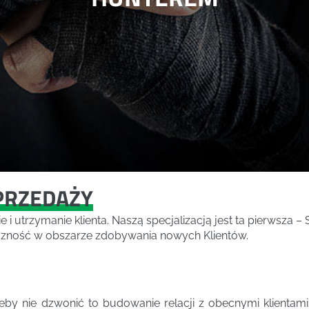
PRZEDAŻY
e i utrzymanie klienta. Naszą specjalizacją jest ta pierw
eczność w obszarze zdobywania nowych Klientów.
nie dzwonić to budowanie relacji z obecnymi klientami. 