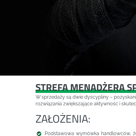
STREFA MENADŻERA S
W sprzedaży są dwie dyscypliny – pozyskani
rozwiązania zwiększające aktywność i skut
ZAŁOŻENIA:
Podstawowa wymówka handlowców, żeby 