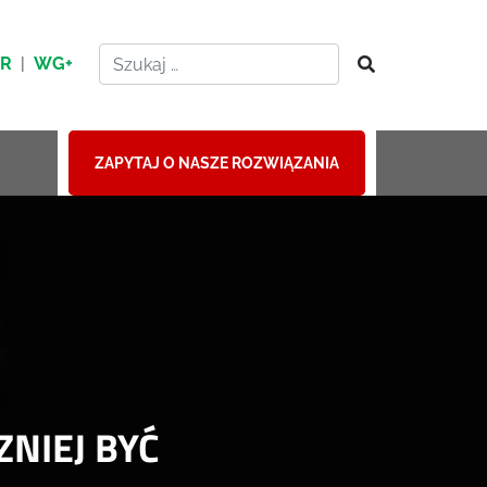
HR
|
WG+
ZAPYTAJ O NASZE ROZWIĄZANIA
NIEJ BYĆ