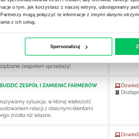
ormacje o tym, jak korzystasz z naszej witryny, udostępniamy p
Partnerzy mogą połączyć te informacje z innymi danymi otrzym
nia z ich usług.
OSIĆ SPRZEDAŻ W ZESPOLE SPRZEDAŻY
Dowiedz
Dostępn
ży wymaga działań w dwóch perspektywach:
Spersonalizuj
Z
c miesiąca, kwartału, roku „przyszły plan
y zrealizować oczekiwany wzrost w kolejnym
rządzanie zespołem sprzedaży!
BUDZIĆ ZESPÓŁ I ZAMIENIĆ FARMERÓW
Dowiedz
Dostępn
azywamy sytuację, w której większość
budowaniem relacji z obecnymi klientami
ego źródła niż własne.
Dowiedz