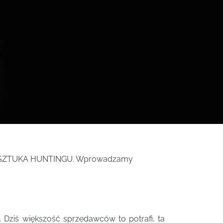
sza – SZTUKA HUNTINGU. Wprowadzamy
Dziś większość sprzedawców to potrafi, ta