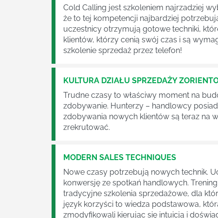
Cold Calling jest szkoleniem najrzadzie
że to tej kompetencji najbardziej potrzebu
uczestnicy otrzymują gotowe techniki, kt
klientów, którzy cenią swój czas i są wy
szkolenie sprzedaż przez telefon!
KULTURA DZIAŁU SPRZEDAŻY ZORIEN
Trudne czasy to właściwy moment na budo
zdobywanie. Hunterzy – handlowcy posiad
zdobywania nowych klientów są teraz na wa
zrekrutować.
MODERN SALES TECHNIQUES
Nowe czasy potrzebują nowych technik. Uc
konwersję ze spotkań handlowych. Trening
tradycyjne szkolenia sprzedażowe, dla któ
język korzyści to wiedza podstawowa, któr
zmodyfikowali kierując się intuicją i doś