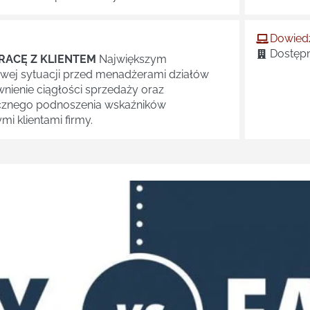
Dowiedz
Dostępn
RACĘ Z KLIENTEM
Największym
wej sytuacji przed menadżerami działów
wnienie ciągłości sprzedaży oraz
cznego podnoszenia wskaźników
i klientami firmy.