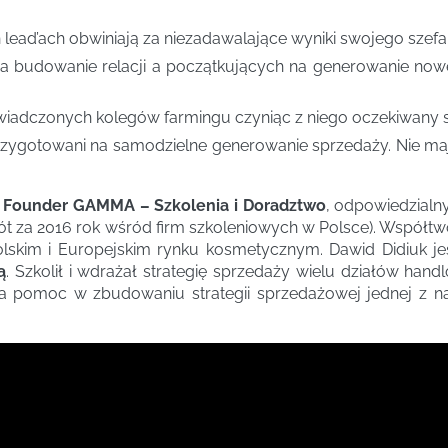
 lead’ach obwiniają za niezadawalające wyniki swojego szef
a budowanie relacji a początkujących na generowanie no
świadczonych kolegów farmingu czyniąc z niego oczekiwany 
przygotowani na samodzielne generowanie sprzedaży. Nie m
& Founder GAMMA – Szkolenia i Doradztwo
, odpowiedzialn
rót za 2016 rok wśród firm szkoleniowych w Polsce). Współt
lskim i Europejskim rynku kosmetycznym. Dawid Didiuk je
ą
. Szkolił i wdrażał strategię sprzedaży wielu działów han
pomoc w zbudowaniu strategii sprzedażowej jednej z naj