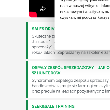
ruch w naszej witrynie. Inf
reklamowym i analitycznym. 
uzyskanymi podczas korzysta
SALES DRIVE MANAGEMENT – JAK PODN
Skuteczne zarządzanie zespołem sprzeda
„tu i teraz” – „dowozimy” sprzedaż na konie
sprzedaży” – jak przygotować zespół, żeb
roku/ latach. Zapraszamy na szkolenie za
OSPAŁY ZESPÓŁ SPRZEDAŻOWY – JAK O
W HUNTERÓW
Syndromem ospałego zespołu sprzedaży n
handlowców zajmuje się farmingiem czyli 
oraz pracuje na lead’ach pozyskanych z inn
SEEK&SALE TRAINING