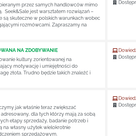
Dostępn
j wybieranym przez samych handlowców mimo
ją. Seek&Sale jest warsztatem rozwiązań –
óre są skuteczne w polskich warunkach wobec
magającymi rozmówcami. Zapraszamy na
TOWANA NA ZDOBYWANIE
Dowiedz
Dostępn
wanie kultury zorientowanej na
ający motywację i umiejętności do
gę złota. Trudno będzie takich znaleźć i
Dowiedz
Dostępn
zymy jak właśnie teraz zwiększać
 adresowany, dla tych którzy mają za sobą
rych etapy sprzedaży, badanie potrzeb i
ą na własny użytek wielokrotnie
wiadczeniem sprzedażowym.