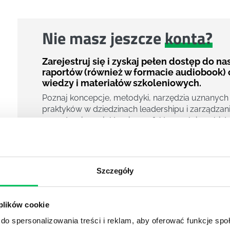
Nie masz jeszcze
konta?
Zarejestruj się i zyskaj pełen dostęp do n
raportów (również w formacie audiobook) 
wiedzy i materiałów szkoleniowych.
Poznaj koncepcje, metodyki, narzędzia uznanych
praktyków w dziedzinach leadershipu i zarządzani
zarządzania projektami czy efektywności osobiste
800 pigułek wiedzy
40 filmów edukacyjnych
14h nagrań raportów w wersji audiobook
Szczegóły
i wiele więcej
Nowy użytkownik?
 plików cookie
Zarejestruj się
do spersonalizowania treści i reklam, aby oferować funkcje sp