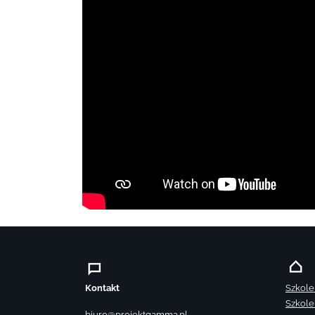
Kontakt
Szkole
Szkole
biuro@projektgamma.pl