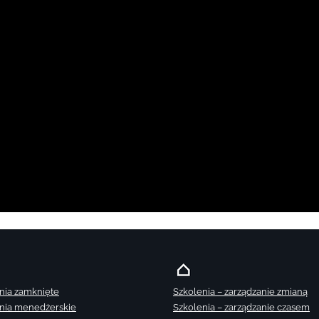
nia zamknięte
Szkolenia – zarządzanie zmianą
nia menedżerskie
Szkolenia – zarządzanie czasem