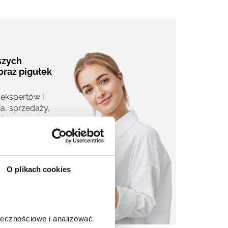
aszych
oraz pigułek
 ekspertów i
a, sprzedaży,
j.
O plikach cookies
ołecznościowe i analizować