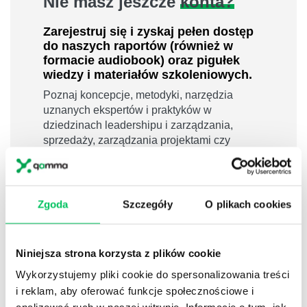
Nie masz jeszcze
konta?
Zarejestruj się i zyskaj pełen dostęp
do naszych raportów (również w
formacie audiobook) oraz pigułek
wiedzy i materiałów szkoleniowych.
Poznaj koncepcje, metodyki, narzędzia
uznanych ekspertów i praktyków w
dziedzinach leadershipu i zarządzania,
sprzedaży, zarządzania projektami czy
efektywności osobistej.
800 pigułek wiedzy
40 filmów edukacyjnych
Zgoda
Szczegóły
O plikach cookies
14h nagrań raportów w wersji audiobook
i wiele więcej
Niniejsza strona korzysta z plików cookie
Nowy użytkownik?
Wykorzystujemy pliki cookie do spersonalizowania treści
Zarejestruj się
i reklam, aby oferować funkcje społecznościowe i