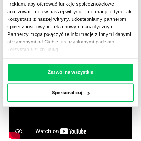
Nowy użytkownik?
i reklam, aby oferować funkcje społecznościowe i
Zarejestruj się
analizować ruch w naszej witrynie. Informacje o tym, jak
korzystasz z naszej witryny, udostępniamy partnerom
społecznościowym, reklamowym i analitycznym.
Partnerzy mogą połączyć te informacje z innymi danymi
Zobacz co znajdziesz
w
otrzymanymi od Ciebie lub uzyskanymi podczas
wikiGamma+
korzystania z ich usług.
Zezwól na wszystkie
Spersonalizuj