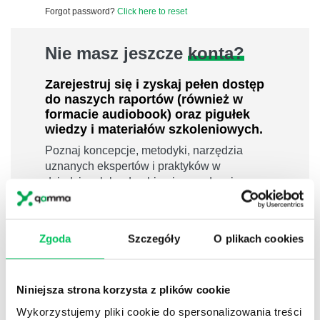
Forgot password?
Click here to reset
Nie masz jeszcze
konta?
Zarejestruj się i zyskaj pełen dostęp
do naszych raportów (również w
formacie audiobook) oraz pigułek
wiedzy i materiałów szkoleniowych.
Poznaj koncepcje, metodyki, narzędzia
uznanych ekspertów i praktyków w
dziedzinach leadershipu i zarządzania,
sprzedaży, zarządzania projektami czy
efektywności osobistej.
800 pigułek wiedzy
Zgoda
Szczegóły
O plikach cookies
40 filmów edukacyjnych
14h nagrań raportów w wersji audiobook
Niniejsza strona korzysta z plików cookie
i wiele więcej
Wykorzystujemy pliki cookie do spersonalizowania treści