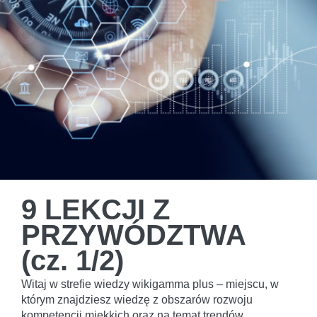
9 LEKCJI Z
PRZYWÓDZTWA
(cz. 1/2)
Witaj w strefie wiedzy wikigamma plus – miejscu, w
którym znajdziesz wiedzę z obszarów rozwoju
kompetencji miękkich oraz na temat trendów