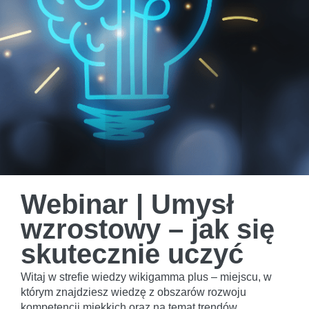
Webinar | Umysł
wzrostowy – jak się
skutecznie uczyć
Witaj w strefie wiedzy wikigamma plus – miejscu, w
którym znajdziesz wiedzę z obszarów rozwoju
kompetencji miękkich oraz na temat trendów