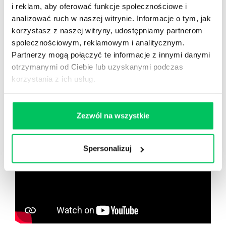
Nowy użytkownik?
i reklam, aby oferować funkcje społecznościowe i
Zarejestruj się
analizować ruch w naszej witrynie. Informacje o tym, jak
korzystasz z naszej witryny, udostępniamy partnerom
społecznościowym, reklamowym i analitycznym.
Partnerzy mogą połączyć te informacje z innymi danymi
Zobacz co znajdziesz
w
otrzymanymi od Ciebie lub uzyskanymi podczas
wikiGamma+
korzystania z ich usług.
Zezwól na wszystkie
Spersonalizuj