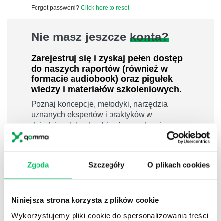
Forgot password?
Click here to reset
Nie masz jeszcze
konta?
Zarejestruj się i zyskaj pełen dostęp
do naszych raportów (również w
formacie audiobook) oraz pigułek
wiedzy i materiałów szkoleniowych.
Poznaj koncepcje, metodyki, narzędzia
uznanych ekspertów i praktyków w
dziedzinach leadershipu i zarządzania,
sprzedaży, zarządzania projektami czy
efektywności osobistej.
800 pigułek wiedzy
Zgoda
Szczegóły
O plikach cookies
40 filmów edukacyjnych
14h nagrań raportów w wersji audiobook
Niniejsza strona korzysta z plików cookie
i wiele więcej
Wykorzystujemy pliki cookie do spersonalizowania treści