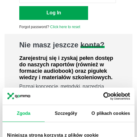
Forgot password?
Click here to reset
Nie masz jeszcze
konta?
Zarejestruj się i zyskaj pełen dostęp
do naszych raportów (również w
formacie audiobook) oraz pigułek
wiedzy i materiałów szkoleniowych.
Poznaj koncepcje, metodyki, narzędzia
uznanych ekspertów i praktyków w
dziedzinach leadershipu i zarządzania,
sprzedaży, zarządzania projektami czy
Zgoda
Szczegóły
O plikach cookies
efektywności osobistej.
800 pigułek wiedzy
40 filmów edukacyjnych
Niniejsza strona korzysta z plików cookie