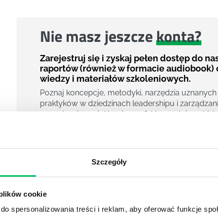
Nie masz jeszcze
konta?
Zarejestruj się i zyskaj pełen dostęp do n
raportów (również w formacie audiobook) 
wiedzy i materiałów szkoleniowych.
Poznaj koncepcje, metodyki, narzędzia uznanych
praktyków w dziedzinach leadershipu i zarządzani
zarządzania projektami czy efektywności osobiste
800 pigułek wiedzy
40 filmów edukacyjnych
14h nagrań raportów w wersji audiobook
Szczegóły
i wiele więcej
Nowy użytkownik?
 plików cookie
Zarejestruj się
do spersonalizowania treści i reklam, aby oferować funkcje sp