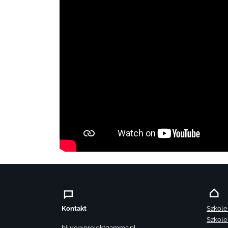
Kontakt
Szkole
Szkole
biuro@projektgamma.pl