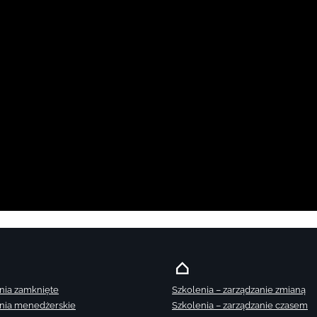
nia zamknięte
Szkolenia – zarządzanie zmianą
nia menedżerskie
Szkolenia – zarządzanie czasem