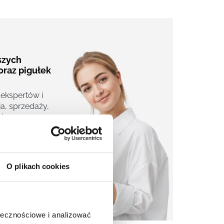
aszych
oraz pigułek
 ekspertów i
a, sprzedaży,
j.
O plikach cookies
ołecznościowe i analizować