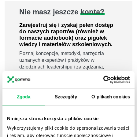
Nie masz jeszcze
konta?
Zarejestruj się i zyskaj pełen dostęp
do naszych raportów (również w
formacie audiobook) oraz pigułek
wiedzy i materiałów szkoleniowych.
Poznaj koncepcje, metodyki, narzędzia
uznanych ekspertów i praktyków w
dziedzinach leadershipu i zarządzania,
sprzedaży, zarządzania projektami czy
efektywności osobistej.
800 pigułek wiedzy
Zgoda
Szczegóły
O plikach cookies
40 filmów edukacyjnych
14h nagrań raportów w wersji audiobook
i wiele więcej
Niniejsza strona korzysta z plików cookie
Nowy użytkownik?
Wykorzystujemy pliki cookie do spersonalizowania treści
i reklam, aby oferować funkcje społecznościowe i
Zarejestruj się