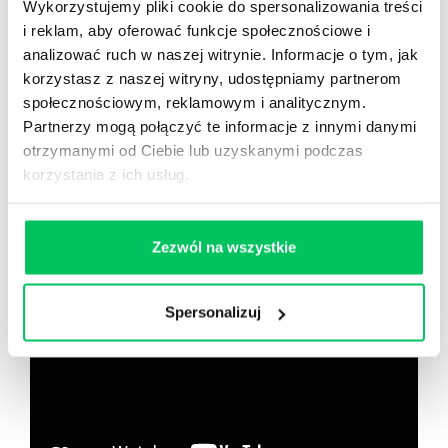
Wykorzystujemy pliki cookie do spersonalizowania treści
i reklam, aby oferować funkcje społecznościowe i
Nowy użytkownik?
analizować ruch w naszej witrynie. Informacje o tym, jak
Zarejestruj się
korzystasz z naszej witryny, udostępniamy partnerom
społecznościowym, reklamowym i analitycznym.
Partnerzy mogą połączyć te informacje z innymi danymi
otrzymanymi od Ciebie lub uzyskanymi podczas
Zobacz co znajdziesz
w
korzystania z ich usług.
wikiGamma+
Zezwól na wszystkie
Spersonalizuj