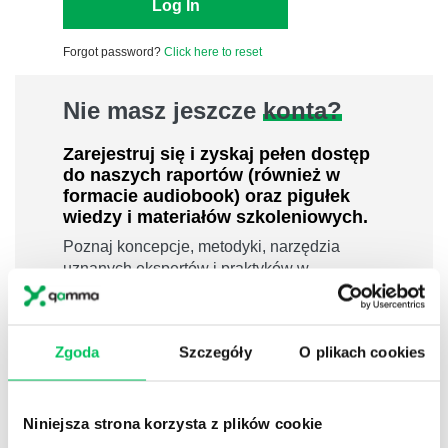
Forgot password?
Click here to reset
Nie masz jeszcze
konta?
Zarejestruj się i zyskaj pełen dostęp
do naszych raportów (również w
formacie audiobook) oraz pigułek
wiedzy i materiałów szkoleniowych.
Poznaj koncepcje, metodyki, narzędzia
uznanych ekspertów i praktyków w
dziedzinach leadershipu i zarządzania,
sprzedaży, zarządzania projektami czy
efektywności osobistej.
Zgoda
Szczegóły
O plikach cookies
800 pigułek wiedzy
40 filmów edukacyjnych
Niniejsza strona korzysta z plików cookie
14h nagrań raportów w wersji audiobook
i wiele więcej