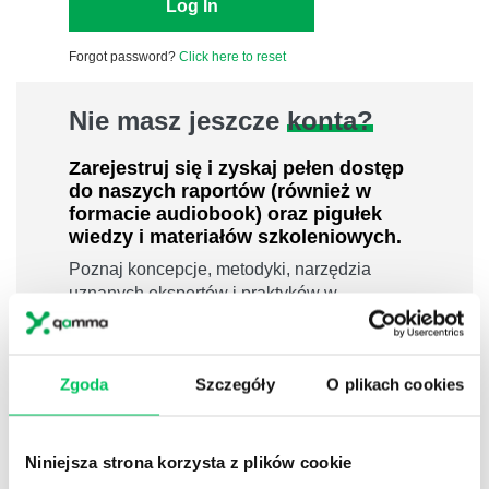
Forgot password?
Click here to reset
Nie masz jeszcze
konta?
Zarejestruj się i zyskaj pełen dostęp
do naszych raportów (również w
formacie audiobook) oraz pigułek
wiedzy i materiałów szkoleniowych.
Poznaj koncepcje, metodyki, narzędzia
uznanych ekspertów i praktyków w
dziedzinach leadershipu i zarządzania,
sprzedaży, zarządzania projektami czy
efektywności osobistej.
Zgoda
Szczegóły
O plikach cookies
800 pigułek wiedzy
40 filmów edukacyjnych
Niniejsza strona korzysta z plików cookie
14h nagrań raportów w wersji audiobook
i wiele więcej