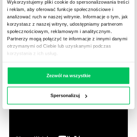
Wykorzystujemy pliki cookie do spersonalizowania treści
i reklam, aby oferować funkcje społecznościowe i
Nowy użytkownik?
analizować ruch w naszej witrynie. Informacje o tym, jak
Zarejestruj się
korzystasz z naszej witryny, udostępniamy partnerom
społecznościowym, reklamowym i analitycznym.
Partnerzy mogą połączyć te informacje z innymi danymi
otrzymanymi od Ciebie lub uzyskanymi podczas
Zobacz co znajdziesz
w
korzystania z ich usług.
wikiGamma+
Zezwól na wszystkie
Spersonalizuj