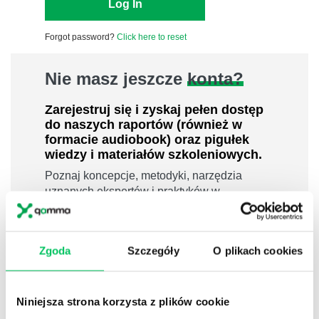
Forgot password?
Click here to reset
Nie masz jeszcze
konta?
Zarejestruj się i zyskaj pełen dostęp
do naszych raportów (również w
formacie audiobook) oraz pigułek
wiedzy i materiałów szkoleniowych.
Poznaj koncepcje, metodyki, narzędzia
uznanych ekspertów i praktyków w
dziedzinach leadershipu i zarządzania,
sprzedaży, zarządzania projektami czy
efektywności osobistej.
Zgoda
Szczegóły
O plikach cookies
800 pigułek wiedzy
40 filmów edukacyjnych
Niniejsza strona korzysta z plików cookie
14h nagrań raportów w wersji audiobook
i wiele więcej