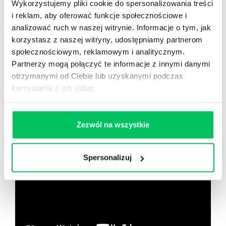
Wykorzystujemy pliki cookie do spersonalizowania treści
i reklam, aby oferować funkcje społecznościowe i
Nowy użytkownik?
analizować ruch w naszej witrynie. Informacje o tym, jak
Zarejestruj się
korzystasz z naszej witryny, udostępniamy partnerom
społecznościowym, reklamowym i analitycznym.
Partnerzy mogą połączyć te informacje z innymi danymi
otrzymanymi od Ciebie lub uzyskanymi podczas
Zobacz co znajdziesz
w
korzystania z ich usług.
wikiGamma+
Zezwól na wszystkie
Spersonalizuj