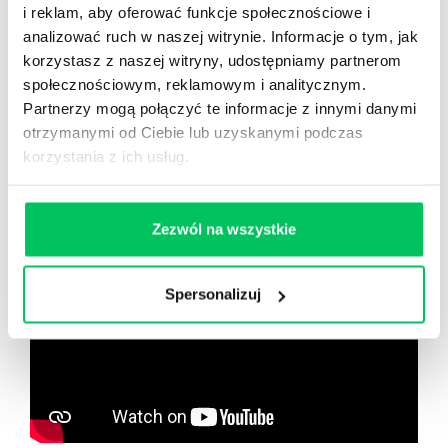
Nowy użytkownik?
i reklam, aby oferować funkcje społecznościowe i
Zarejestruj się
analizować ruch w naszej witrynie. Informacje o tym, jak
korzystasz z naszej witryny, udostępniamy partnerom
społecznościowym, reklamowym i analitycznym.
Partnerzy mogą połączyć te informacje z innymi danymi
Zobacz co znajdziesz
w
otrzymanymi od Ciebie lub uzyskanymi podczas
wikiGamma+
korzystania z ich usług.
Zezwól na wszystkie
Spersonalizuj