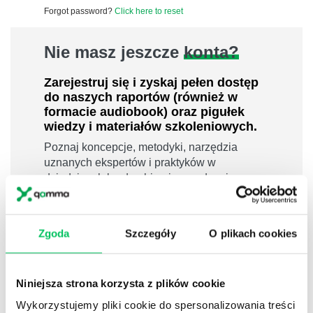
Forgot password?
Click here to reset
Nie masz jeszcze
konta?
Zarejestruj się i zyskaj pełen dostęp
do naszych raportów (również w
formacie audiobook) oraz pigułek
wiedzy i materiałów szkoleniowych.
Poznaj koncepcje, metodyki, narzędzia
uznanych ekspertów i praktyków w
dziedzinach leadershipu i zarządzania,
sprzedaży, zarządzania projektami czy
efektywności osobistej.
800 pigułek wiedzy
Zgoda
Szczegóły
O plikach cookies
40 filmów edukacyjnych
14h nagrań raportów w wersji audiobook
Niniejsza strona korzysta z plików cookie
i wiele więcej
Wykorzystujemy pliki cookie do spersonalizowania treści