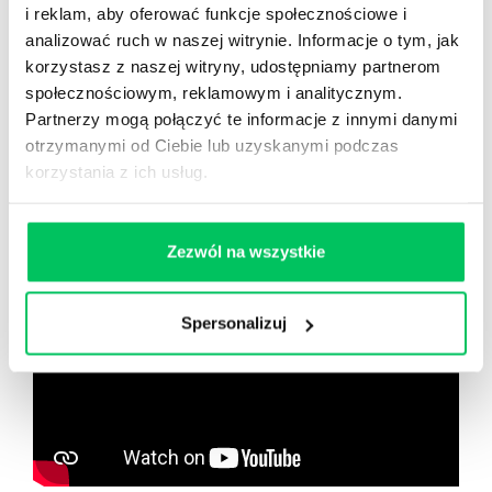
Nowy użytkownik?
i reklam, aby oferować funkcje społecznościowe i
Zarejestruj się
analizować ruch w naszej witrynie. Informacje o tym, jak
korzystasz z naszej witryny, udostępniamy partnerom
społecznościowym, reklamowym i analitycznym.
Partnerzy mogą połączyć te informacje z innymi danymi
Zobacz co znajdziesz
w
otrzymanymi od Ciebie lub uzyskanymi podczas
wikiGamma+
korzystania z ich usług.
Zezwól na wszystkie
Spersonalizuj