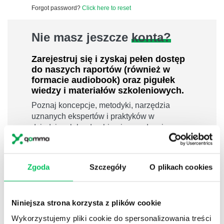
Forgot password?
Click here to reset
Nie masz jeszcze
konta?
Zarejestruj się i zyskaj pełen dostęp
do naszych raportów (również w
formacie audiobook) oraz pigułek
wiedzy i materiałów szkoleniowych.
Poznaj koncepcje, metodyki, narzędzia
uznanych ekspertów i praktyków w
dziedzinach leadershipu i zarządzania,
sprzedaży, zarządzania projektami czy
efektywności osobistej.
800 pigułek wiedzy
Zgoda
Szczegóły
O plikach cookies
40 filmów edukacyjnych
14h nagrań raportów w wersji audiobook
Niniejsza strona korzysta z plików cookie
i wiele więcej
Wykorzystujemy pliki cookie do spersonalizowania treści