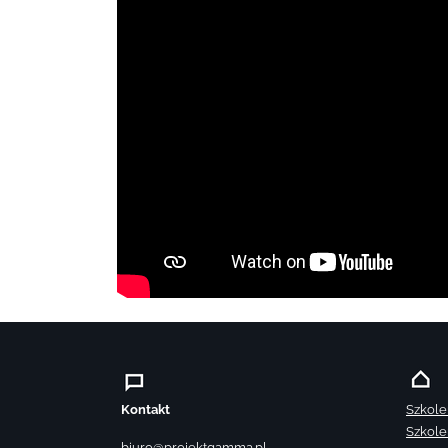
Kontakt
Szkole
Szkole
biuro@projektgamma.pl