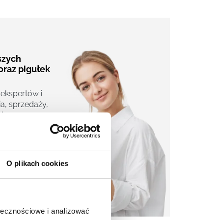
aszych
oraz pigułek
 ekspertów i
a, sprzedaży,
j.
O plikach cookies
ołecznościowe i analizować