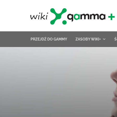
Skip
to
content
PRZEJDŹ DO GAMMY
ZASOBY WIKI+
Ś