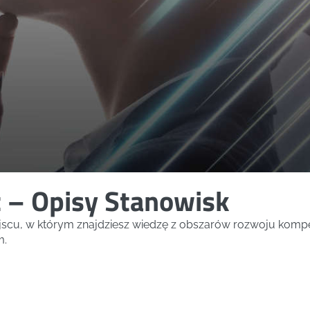
z – Opisy Stanowisk
ejscu, w którym znajdziesz wiedzę z obszarów rozwoju kompe
m.