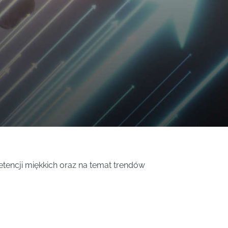
tencji miękkich oraz na temat trendów