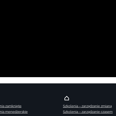
nia zamknięte
Szkolenia – zarządzanie zmianą
nia menedżerskie
Szkolenia – zarządzanie czasem