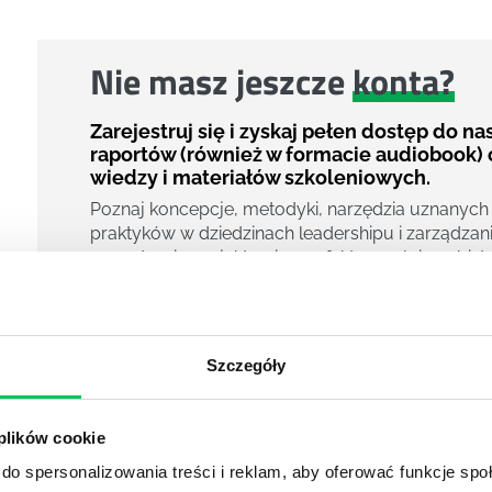
Nie masz jeszcze
konta?
Zarejestruj się i zyskaj pełen dostęp do n
raportów (również w formacie audiobook) 
wiedzy i materiałów szkoleniowych.
Poznaj koncepcje, metodyki, narzędzia uznanych
praktyków w dziedzinach leadershipu i zarządzani
zarządzania projektami czy efektywności osobiste
800 pigułek wiedzy
40 filmów edukacyjnych
14h nagrań raportów w wersji audiobook
Szczegóły
i wiele więcej
Nowy użytkownik?
 plików cookie
Zarejestruj się
do spersonalizowania treści i reklam, aby oferować funkcje sp