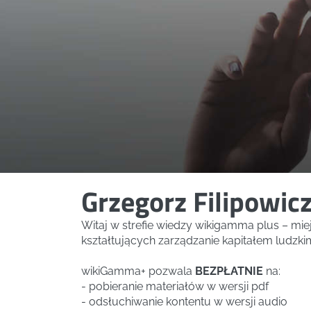
Grzegorz Filipowic
Witaj w strefie wiedzy wikigamma plus – mi
kształtujących zarządzanie kapitałem ludzki
wikiGamma+ pozwala
BEZPŁATNIE
na:
- pobieranie materiałów w wersji pdf
- odsłuchiwanie kontentu w wersji audio