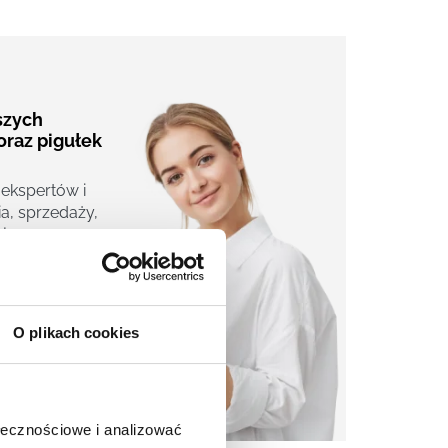
aszych
oraz pigułek
 ekspertów i
a, sprzedaży,
j.
O plikach cookies
ołecznościowe i analizować