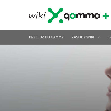
Skip
to
content
PRZEJDŹ DO GAMMY
ZASOBY WIKI+
Ś