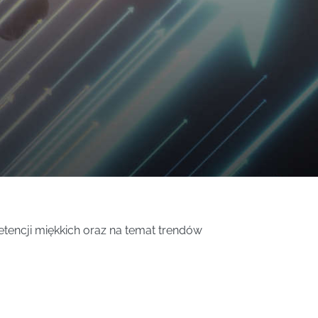
tencji miękkich oraz na temat trendów