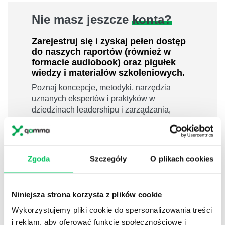
Nie masz jeszcze
konta?
Zarejestruj się i zyskaj pełen dostęp
do naszych raportów (również w
formacie audiobook) oraz pigułek
wiedzy i materiałów szkoleniowych.
Poznaj koncepcje, metodyki, narzędzia
uznanych ekspertów i praktyków w
dziedzinach leadershipu i zarządzania,
sprzedaży, zarządzania projektami czy
efektywności osobistej.
800 pigułek wiedzy
Zgoda
Szczegóły
O plikach cookies
40 filmów edukacyjnych
14h nagrań raportów w wersji audiobook
i wiele więcej
Niniejsza strona korzysta z plików cookie
Nowy użytkownik?
Wykorzystujemy pliki cookie do spersonalizowania treści
i reklam, aby oferować funkcje społecznościowe i
Zarejestruj się