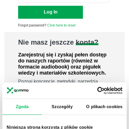
Forgot password?
Click here to reset
Nie masz jeszcze
konta?
Zarejestruj się i zyskaj pełen dostęp
do naszych raportów (również w
formacie audiobook) oraz pigułek
wiedzy i materiałów szkoleniowych.
Poznaj koncepcje, metodyki, narzędzia
uznanych ekspertów i praktyków w
dziedzinach leadershipu i zarządzania,
sprzedaży, zarządzania projektami czy
Zgoda
Szczegóły
O plikach cookies
efektywności osobistej.
800 pigułek wiedzy
40 filmów edukacyjnych
Niniejsza strona korzysta z plików cookie