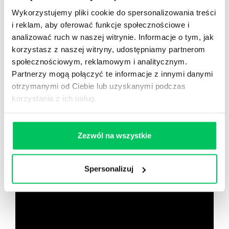
14h nagrań raportów w wersji audiobook
Wykorzystujemy pliki cookie do spersonalizowania treści
i wiele więcej
i reklam, aby oferować funkcje społecznościowe i
analizować ruch w naszej witrynie. Informacje o tym, jak
Nowy użytkownik?
korzystasz z naszej witryny, udostępniamy partnerom
Zarejestruj się
społecznościowym, reklamowym i analitycznym.
Partnerzy mogą połączyć te informacje z innymi danymi
otrzymanymi od Ciebie lub uzyskanymi podczas
korzystania z ich usług.
Zobacz co znajdziesz
w
wikiGamma+
Zezwól na wszystkie
Spersonalizuj