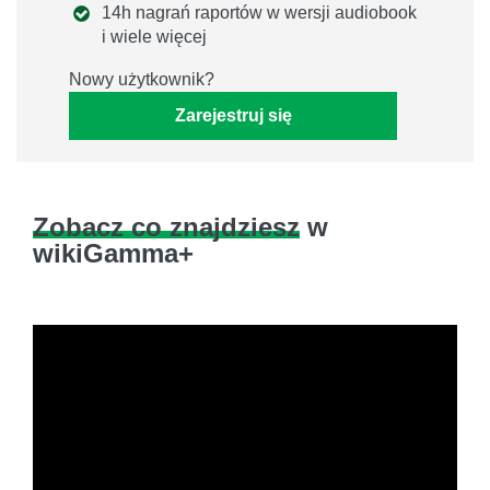
14h nagrań raportów w wersji audiobook
i wiele więcej
Nowy użytkownik?
Zarejestruj się
Zobacz co znajdziesz
w
wikiGamma+