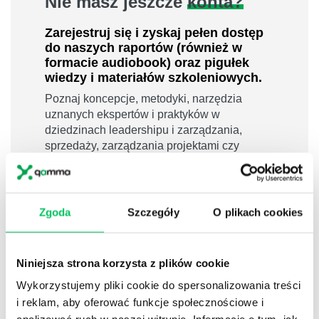
Nie masz jeszcze
konta?
Zarejestruj się i zyskaj pełen dostęp
do naszych raportów (również w
formacie audiobook) oraz pigułek
wiedzy i materiałów szkoleniowych.
Poznaj koncepcje, metodyki, narzędzia
uznanych ekspertów i praktyków w
dziedzinach leadershipu i zarządzania,
sprzedaży, zarządzania projektami czy
efektywności osobistej.
800 pigułek wiedzy
40 filmów edukacyjnych
Zgoda
Szczegóły
O plikach cookies
14h nagrań raportów w wersji audiobook
i wiele więcej
Niniejsza strona korzysta z plików cookie
Nowy użytkownik?
Wykorzystujemy pliki cookie do spersonalizowania treści
Zarejestruj się
i reklam, aby oferować funkcje społecznościowe i