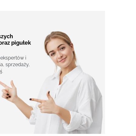
aszych
oraz pigułek
 ekspertów i
a, sprzedaży,
j.