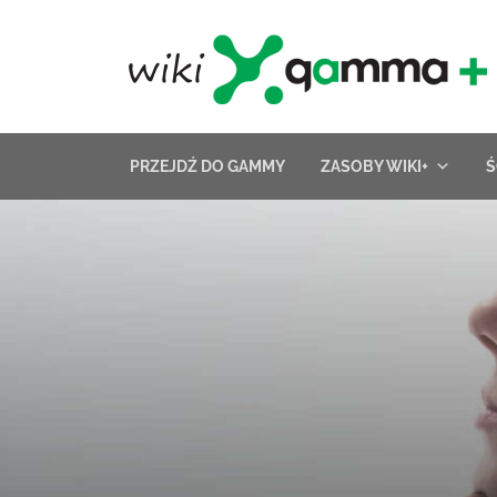
Skip
to
content
PRZEJDŹ DO GAMMY
ZASOBY WIKI+
Ś