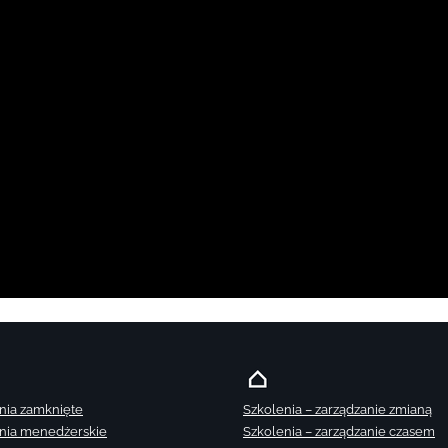
nia zamknięte
Szkolenia – zarządzanie zmianą
nia menedżerskie
Szkolenia – zarządzanie czasem