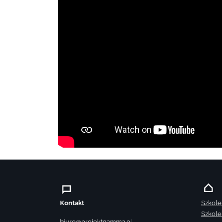
Kontakt
Szkole
Szkole
biuro@projektgamma.pl