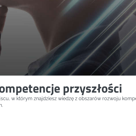
ompetencje przyszłości
ejscu, w którym znajdziesz wiedzę z obszarów rozwoju kompe
m.