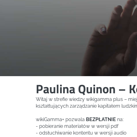
Paulina Quinon – K
Witaj w strefie wiedzy wikigamma plus – mi
kształtujących zarządzanie kapitałem ludzki
wikiGamma+ pozwala
BEZPŁATNIE
na:
- pobieranie materiałów w wersji pdf
- odsłuchiwanie kontentu w wersji audio