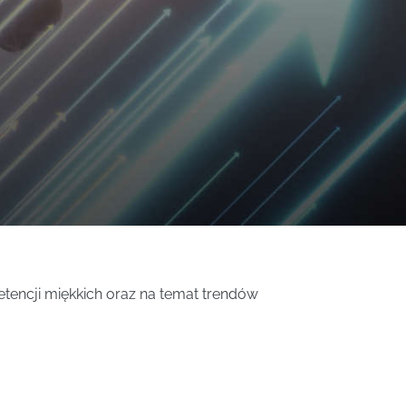
tencji miękkich oraz na temat trendów