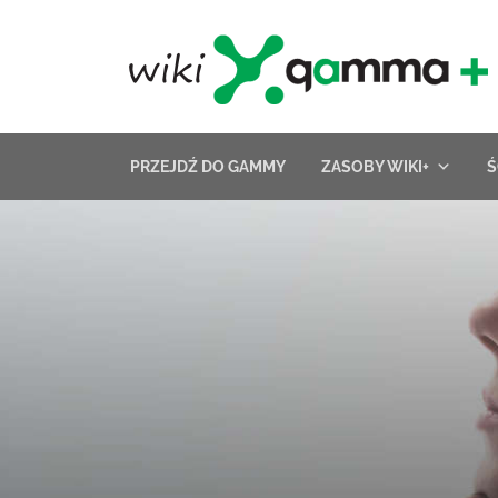
Skip
to
content
PRZEJDŹ DO GAMMY
ZASOBY WIKI+
Ś