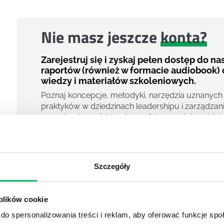
Nie masz jeszcze
konta?
Zarejestruj się i zyskaj pełen dostęp do n
raportów (również w formacie audiobook) 
wiedzy i materiałów szkoleniowych.
Poznaj koncepcje, metodyki, narzędzia uznanych
praktyków w dziedzinach leadershipu i zarządzani
zarządzania projektami czy efektywności osobiste
800 pigułek wiedzy
40 filmów edukacyjnych
14h nagrań raportów w wersji audiobook
Szczegóły
i wiele więcej
Nowy użytkownik?
 plików cookie
Zarejestruj się
do spersonalizowania treści i reklam, aby oferować funkcje sp