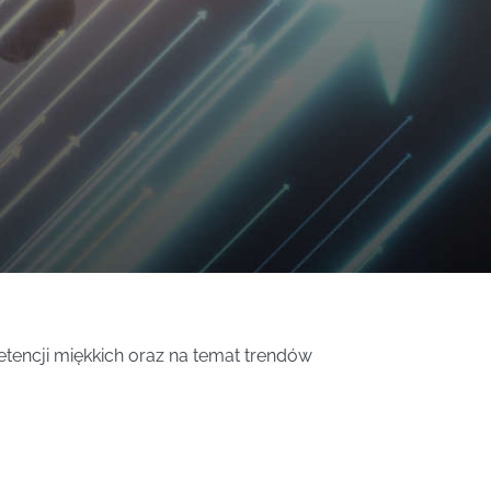
tencji miękkich oraz na temat trendów