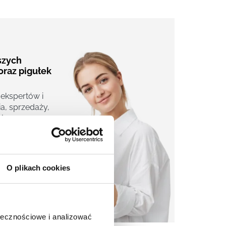
aszych
oraz pigułek
 ekspertów i
a, sprzedaży,
j.
O plikach cookies
ołecznościowe i analizować