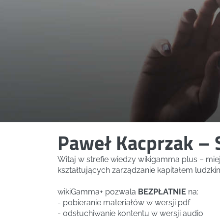
Paweł Kacprzak – 
Witaj w strefie wiedzy wikigamma plus – mi
kształtujących zarządzanie kapitałem ludzki
wikiGamma+ pozwala
BEZPŁATNIE
na:
- pobieranie materiałów w wersji pdf
- odsłuchiwanie kontentu w wersji audio