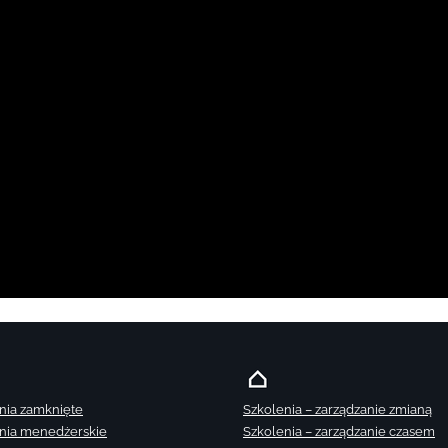
nia zamknięte
Szkolenia – zarządzanie zmianą
nia menedżerskie
Szkolenia – zarządzanie czasem