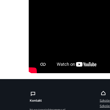
Kontakt
Szkole
Szkole
biuro@projektgamma.pl