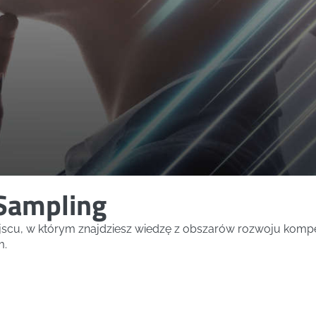
Sampling
ejscu, w którym znajdziesz wiedzę z obszarów rozwoju kompe
m.