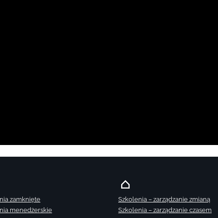
nia zamknięte
Szkolenia – zarządzanie zmianą
nia menedżerskie
Szkolenia – zarządzanie czasem