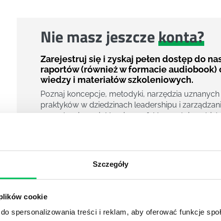
Nie masz jeszcze
konta?
Zarejestruj się i zyskaj pełen dostęp do n
raportów (również w formacie audiobook) 
wiedzy i materiałów szkoleniowych.
Poznaj koncepcje, metodyki, narzędzia uznanych
praktyków w dziedzinach leadershipu i zarządzani
zarządzania projektami czy efektywności osobiste
800 pigułek wiedzy
40 filmów edukacyjnych
14h nagrań raportów w wersji audiobook
Szczegóły
i wiele więcej
Nowy użytkownik?
 plików cookie
Zarejestruj się
do spersonalizowania treści i reklam, aby oferować funkcje sp