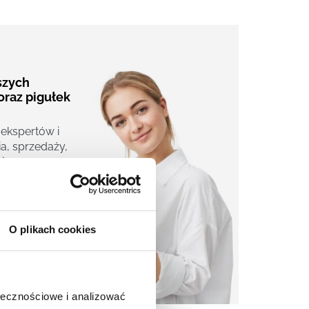
aszych
oraz pigułek
 ekspertów i
a, sprzedaży,
j.
O plikach cookies
ołecznościowe i analizować