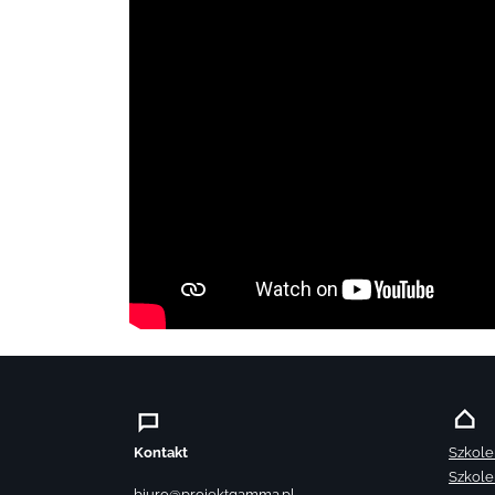
Kontakt
Szkole
Szkole
biuro@projektgamma.pl