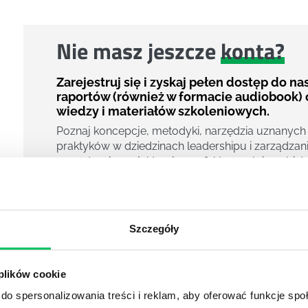
Nie masz jeszcze
konta?
Zarejestruj się i zyskaj pełen dostęp do n
raportów (również w formacie audiobook) 
wiedzy i materiałów szkoleniowych.
Poznaj koncepcje, metodyki, narzędzia uznanych
praktyków w dziedzinach leadershipu i zarządzani
zarządzania projektami czy efektywności osobiste
800 pigułek wiedzy
40 filmów edukacyjnych
14h nagrań raportów w wersji audiobook
Szczegóły
i wiele więcej
Nowy użytkownik?
 plików cookie
Zarejestruj się
do spersonalizowania treści i reklam, aby oferować funkcje sp