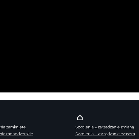
nia zamknięte
Szkolenia – zarządzanie zmianą
nia menedżerskie
Szkolenia – zarządzanie czasem