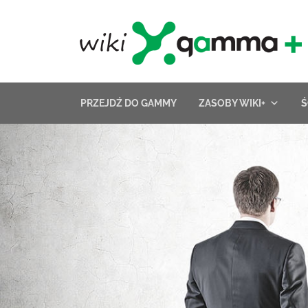
Skip
to
content
PRZEJDŹ DO GAMMY
ZASOBY WIKI+
Ś