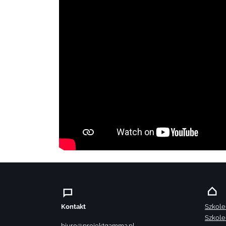
Kontakt
Szkole
Szkole
biuro@projektgamma.pl