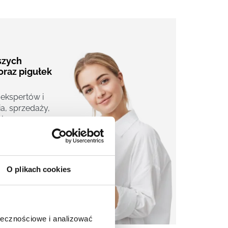
aszych
oraz pigułek
 ekspertów i
a, sprzedaży,
j.
O plikach cookies
ołecznościowe i analizować