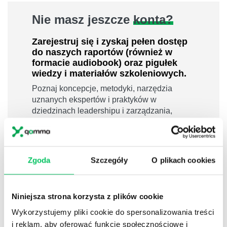
Nie masz jeszcze
konta?
Zarejestruj się i zyskaj pełen dostęp
do naszych raportów (również w
formacie audiobook) oraz pigułek
wiedzy i materiałów szkoleniowych.
Poznaj koncepcje, metodyki, narzędzia
uznanych ekspertów i praktyków w
dziedzinach leadershipu i zarządzania,
sprzedaży, zarządzania projektami czy
efektywności osobistej.
800 pigułek wiedzy
Zgoda
Szczegóły
O plikach cookies
40 filmów edukacyjnych
14h nagrań raportów w wersji audiobook
i wiele więcej
Niniejsza strona korzysta z plików cookie
Nowy użytkownik?
Wykorzystujemy pliki cookie do spersonalizowania treści
i reklam, aby oferować funkcje społecznościowe i
Zarejestruj się