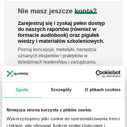
Nie masz jeszcze
konta?
Zarejestruj się i zyskaj pełen dostęp
do naszych raportów (również w
formacie audiobook) oraz pigułek
wiedzy i materiałów szkoleniowych.
Poznaj koncepcje, metodyki, narzędzia
uznanych ekspertów i praktyków w
dziedzinach leadershipu i zarządzania,
sprzedaży, zarządzania projektami czy
efektywności osobistej.
800 pigułek wiedzy
Zgoda
Szczegóły
O plikach cookies
40 filmów edukacyjnych
14h nagrań raportów w wersji audiobook
i wiele więcej
Niniejsza strona korzysta z plików cookie
Nowy użytkownik?
Wykorzystujemy pliki cookie do spersonalizowania treści
i reklam, aby oferować funkcje społecznościowe i
Zarejestruj się