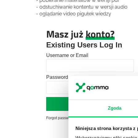
- pobieranie materiałów w wersji pdf
- odsłuchiwanie kontentu w wersji audio
- oglądanie video pigułek wiedzy
Masz już
konto?
Existing Users Log In
Username or Email
Password
Zgoda
Forgot password?
Click here to reset
Niniejsza strona korzysta z
Wykorzystujemy pliki cookie 