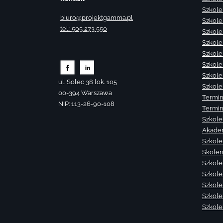
Szkole
biuro@projektgamma.pl
Szkole
tel.: 505 273 550
Szkole
Szkole
Szkole
Szkole
Szkole
ul. Solec 38 lok. 105
Szkole
00-394 Warszawa
Termin
NIP: 113-26-90-108
Termin
Szkole
Akade
Szkole
Skolen
Szkole
Szkole
Szkolen
Szkole
Szkole