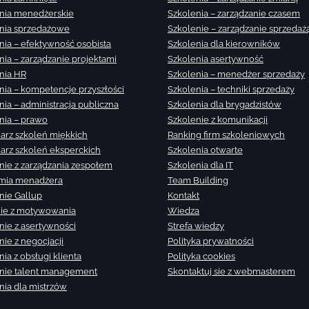
nia menedżerskie
Szkolenia – zarządzanie czasem
nia sprzedażowe
Szkolenie – zarządzanie sprzedaż
nia – efektywność osobista
Szkolenia dla kierowników
nia – zarządzanie projektami
Szkolenia asertywność
nia HR
Szkolenia – menedżer sprzedaży
nia – kompetencje przyszłości
Szkolenia – techniki sprzedaży
nia – administracja publiczna
Szkolenia dla brygadzistów
nia – prawo
Szkolenie z komunikacji
arz szkoleń miękkich
Ranking firm szkoleniowych
arz szkoleń eksperckich
Szkolenia otwarte
nie z zarządzania zespołem
Szkolenia dla IT
mia menadżera
Team Building
nie Gallup
Kontakt
ie z motywowania
Wiedza
nie z asertywności
Strefa wiedzy
nie z negocjacji
Polityka prywatności
ia z obsługi klienta
Polityka cookies
nie talent management
Skontaktuj sie z webmasterem
nia dla mistrzów