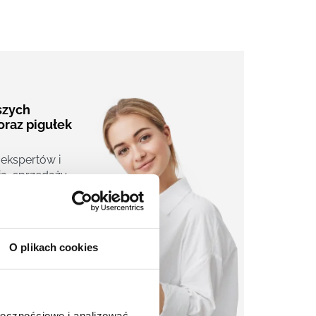
aszych
oraz pigułek
 ekspertów i
a, sprzedaży,
j.
O plikach cookies
ołecznościowe i analizować