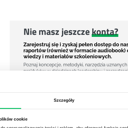
Nie masz jeszcze
konta?
Zarejestruj się i zyskaj pełen dostęp do n
raportów (również w formacie audiobook) 
wiedzy i materiałów szkoleniowych.
Poznaj koncepcje, metodyki, narzędzia uznanych
praktyków w dziedzinach leadershipu i zarządzani
zarządzania projektami czy efektywności osobiste
800 pigułek wiedzy
40 filmów edukacyjnych
Szczegóły
14h nagrań raportów w wersji audiobook
i wiele więcej
 plików cookie
Nowy użytkownik?
do spersonalizowania treści i reklam, aby oferować funkcje sp