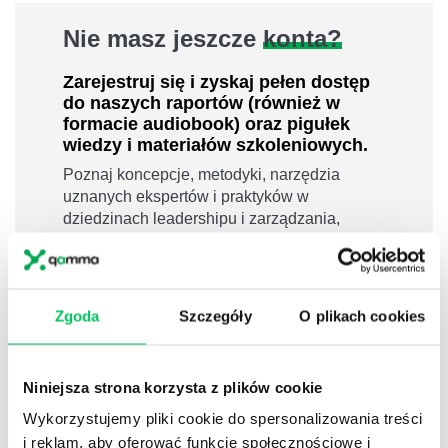
Nie masz jeszcze
konta?
Zarejestruj się i zyskaj pełen dostęp
do naszych raportów (również w
formacie audiobook) oraz pigułek
wiedzy i materiałów szkoleniowych.
Poznaj koncepcje, metodyki, narzędzia
uznanych ekspertów i praktyków w
dziedzinach leadershipu i zarządzania,
sprzedaży, zarządzania projektami czy
efektywności osobistej.
800 pigułek wiedzy
Zgoda
Szczegóły
O plikach cookies
40 filmów edukacyjnych
14h nagrań raportów w wersji audiobook
i wiele więcej
Niniejsza strona korzysta z plików cookie
Nowy użytkownik?
Wykorzystujemy pliki cookie do spersonalizowania treści
i reklam, aby oferować funkcje społecznościowe i
Zarejestruj się