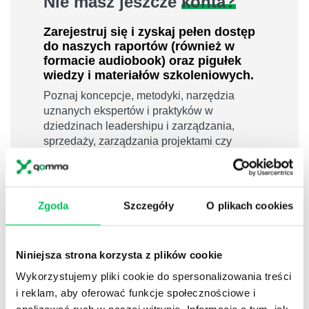
Nie masz jeszcze
konta?
Zarejestruj się i zyskaj pełen dostęp
do naszych raportów (również w
formacie audiobook) oraz pigułek
wiedzy i materiałów szkoleniowych.
Poznaj koncepcje, metodyki, narzędzia
uznanych ekspertów i praktyków w
dziedzinach leadershipu i zarządzania,
sprzedaży, zarządzania projektami czy
efektywności osobistej.
800 pigułek wiedzy
40 filmów edukacyjnych
Zgoda
Szczegóły
O plikach cookies
14h nagrań raportów w wersji audiobook
i wiele więcej
Niniejsza strona korzysta z plików cookie
Nowy użytkownik?
Wykorzystujemy pliki cookie do spersonalizowania treści
Zarejestruj się
i reklam, aby oferować funkcje społecznościowe i