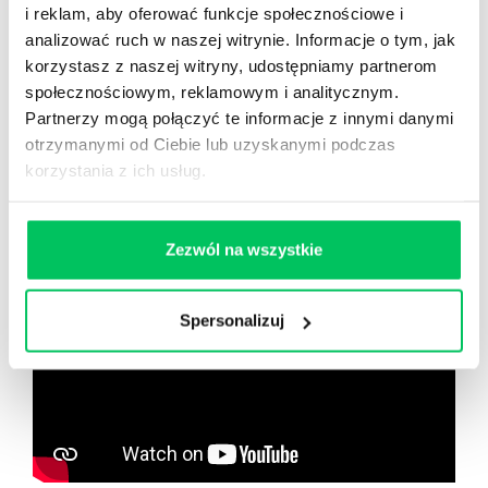
Nowy użytkownik?
i reklam, aby oferować funkcje społecznościowe i
Zarejestruj się
analizować ruch w naszej witrynie. Informacje o tym, jak
korzystasz z naszej witryny, udostępniamy partnerom
społecznościowym, reklamowym i analitycznym.
Partnerzy mogą połączyć te informacje z innymi danymi
Zobacz co znajdziesz
w
otrzymanymi od Ciebie lub uzyskanymi podczas
wikiGamma+
korzystania z ich usług.
Zezwól na wszystkie
Spersonalizuj