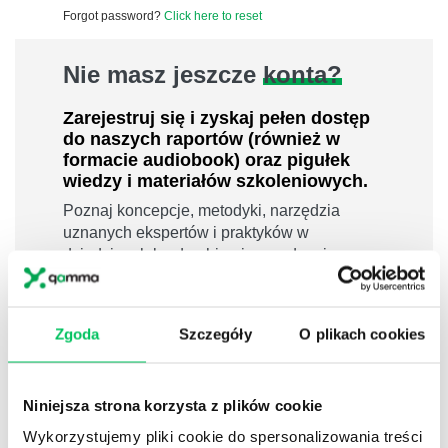
Forgot password?
Click here to reset
Nie masz jeszcze
konta?
Zarejestruj się i zyskaj pełen dostęp
do naszych raportów (również w
formacie audiobook) oraz pigułek
wiedzy i materiałów szkoleniowych.
Poznaj koncepcje, metodyki, narzędzia
uznanych ekspertów i praktyków w
dziedzinach leadershipu i zarządzania,
sprzedaży, zarządzania projektami czy
efektywności osobistej.
800 pigułek wiedzy
Zgoda
Szczegóły
O plikach cookies
40 filmów edukacyjnych
14h nagrań raportów w wersji audiobook
Niniejsza strona korzysta z plików cookie
i wiele więcej
Wykorzystujemy pliki cookie do spersonalizowania treści