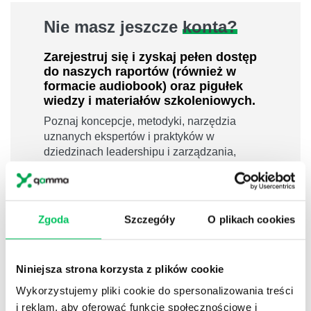
Nie masz jeszcze
konta?
Zarejestruj się i zyskaj pełen dostęp
do naszych raportów (również w
formacie audiobook) oraz pigułek
wiedzy i materiałów szkoleniowych.
Poznaj koncepcje, metodyki, narzędzia
uznanych ekspertów i praktyków w
dziedzinach leadershipu i zarządzania,
sprzedaży, zarządzania projektami czy
efektywności osobistej.
800 pigułek wiedzy
Zgoda
Szczegóły
O plikach cookies
40 filmów edukacyjnych
14h nagrań raportów w wersji audiobook
i wiele więcej
Niniejsza strona korzysta z plików cookie
Nowy użytkownik?
Wykorzystujemy pliki cookie do spersonalizowania treści
i reklam, aby oferować funkcje społecznościowe i
Zarejestruj się