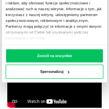
Nowy użytkownik?
i reklam, aby oferować funkcje społecznościowe i
Zarejestruj się
analizować ruch w naszej witrynie. Informacje o tym, jak
korzystasz z naszej witryny, udostępniamy partnerom
społecznościowym, reklamowym i analitycznym.
Partnerzy mogą połączyć te informacje z innymi danymi
Zobacz co znajdziesz
w
otrzymanymi od Ciebie lub uzyskanymi podczas
wikiGamma+
korzystania z ich usług.
Zezwól na wszystkie
Spersonalizuj