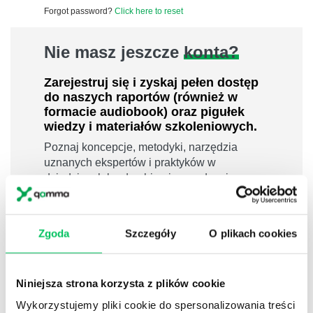
Forgot password?
Click here to reset
Nie masz jeszcze
konta?
Zarejestruj się i zyskaj pełen dostęp
do naszych raportów (również w
formacie audiobook) oraz pigułek
wiedzy i materiałów szkoleniowych.
Poznaj koncepcje, metodyki, narzędzia
uznanych ekspertów i praktyków w
dziedzinach leadershipu i zarządzania,
sprzedaży, zarządzania projektami czy
efektywności osobistej.
800 pigułek wiedzy
Zgoda
Szczegóły
O plikach cookies
40 filmów edukacyjnych
14h nagrań raportów w wersji audiobook
Niniejsza strona korzysta z plików cookie
i wiele więcej
Wykorzystujemy pliki cookie do spersonalizowania treści