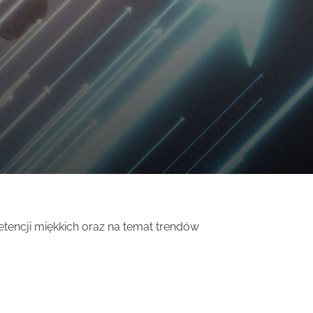
tencji miękkich oraz na temat trendów