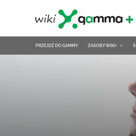
Skip
to
content
PRZEJDŹ DO GAMMY
ZASOBY WIKI+
Ś