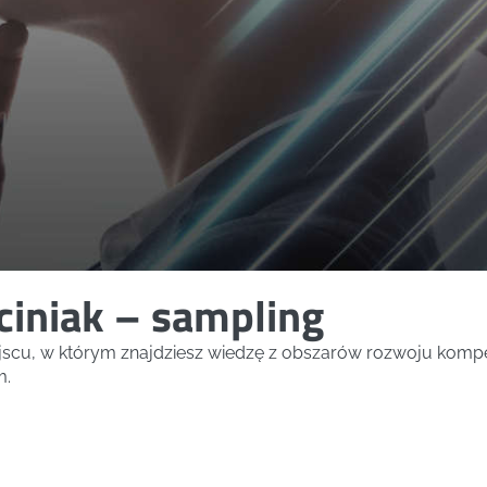
ciniak – sampling
ejscu, w którym znajdziesz wiedzę z obszarów rozwoju kompe
m.