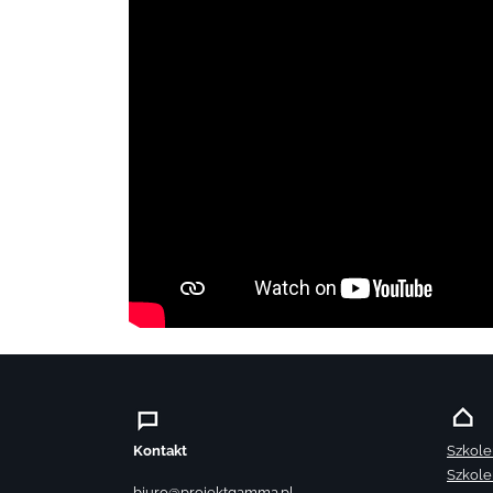
Kontakt
Szkole
Szkole
biuro@projektgamma.pl