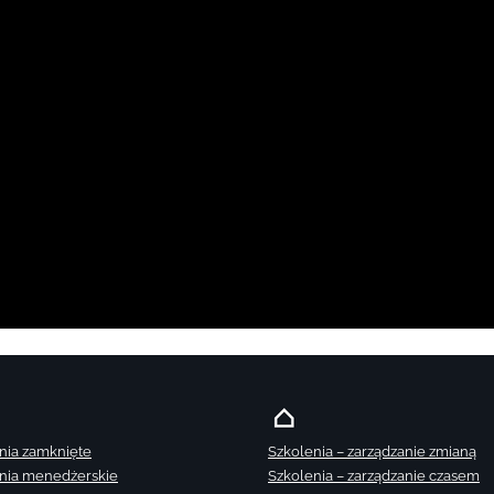
nia zamknięte
Szkolenia – zarządzanie zmianą
nia menedżerskie
Szkolenia – zarządzanie czasem