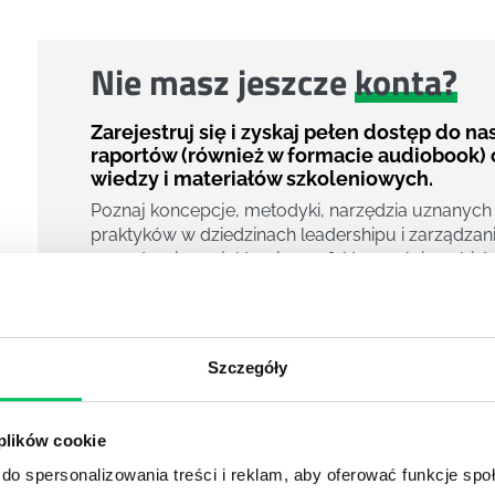
Nie masz jeszcze
konta?
Zarejestruj się i zyskaj pełen dostęp do n
raportów (również w formacie audiobook) 
wiedzy i materiałów szkoleniowych.
Poznaj koncepcje, metodyki, narzędzia uznanych
praktyków w dziedzinach leadershipu i zarządzani
zarządzania projektami czy efektywności osobiste
800 pigułek wiedzy
40 filmów edukacyjnych
14h nagrań raportów w wersji audiobook
Szczegóły
i wiele więcej
Nowy użytkownik?
 plików cookie
Zarejestruj się
do spersonalizowania treści i reklam, aby oferować funkcje sp