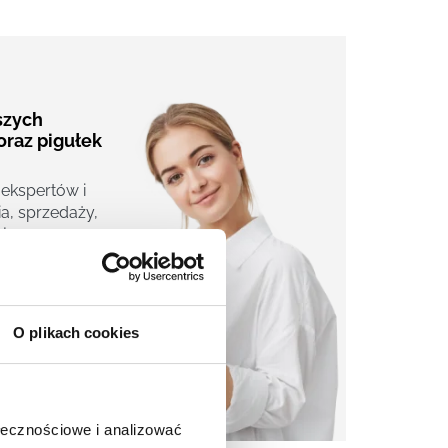
aszych
oraz pigułek
 ekspertów i
a, sprzedaży,
j.
O plikach cookies
ołecznościowe i analizować