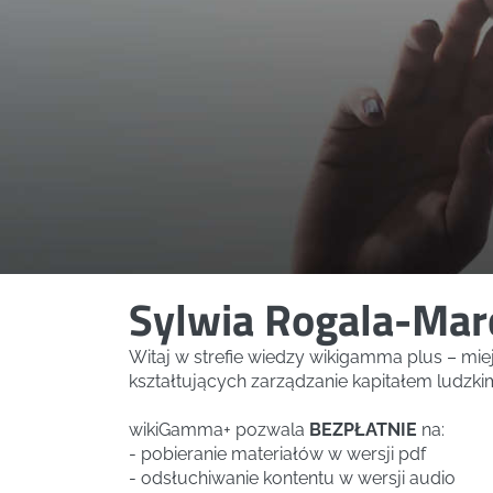
Sylwia Rogala-Mar
Witaj w strefie wiedzy wikigamma plus – mi
kształtujących zarządzanie kapitałem ludzki
wikiGamma+ pozwala
BEZPŁATNIE
na:
- pobieranie materiałów w wersji pdf
- odsłuchiwanie kontentu w wersji audio