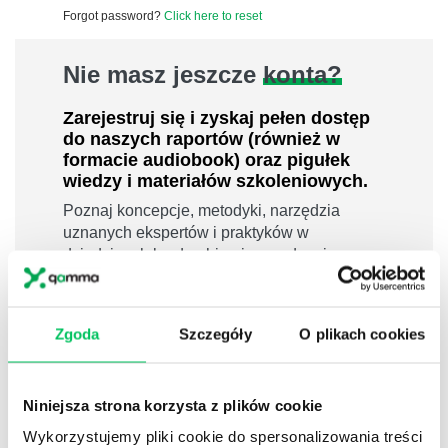
Forgot password?
Click here to reset
Nie masz jeszcze
konta?
Zarejestruj się i zyskaj pełen dostęp
do naszych raportów (również w
formacie audiobook) oraz pigułek
wiedzy i materiałów szkoleniowych.
Poznaj koncepcje, metodyki, narzędzia
uznanych ekspertów i praktyków w
dziedzinach leadershipu i zarządzania,
sprzedaży, zarządzania projektami czy
efektywności osobistej.
800 pigułek wiedzy
Zgoda
Szczegóły
O plikach cookies
40 filmów edukacyjnych
14h nagrań raportów w wersji audiobook
Niniejsza strona korzysta z plików cookie
i wiele więcej
Wykorzystujemy pliki cookie do spersonalizowania treści