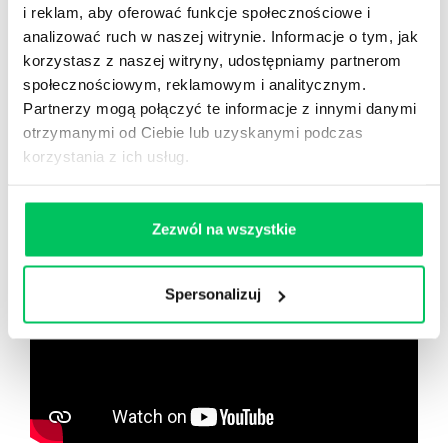
Nowy użytkownik?
i reklam, aby oferować funkcje społecznościowe i
Zarejestruj się
analizować ruch w naszej witrynie. Informacje o tym, jak
korzystasz z naszej witryny, udostępniamy partnerom
społecznościowym, reklamowym i analitycznym.
Partnerzy mogą połączyć te informacje z innymi danymi
Zobacz co znajdziesz
w
otrzymanymi od Ciebie lub uzyskanymi podczas
wikiGamma+
korzystania z ich usług.
Zezwól na wszystkie
Spersonalizuj