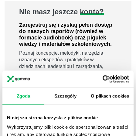
Nie masz jeszcze
konta?
Zarejestruj się i zyskaj pełen dostęp
do naszych raportów (również w
formacie audiobook) oraz pigułek
wiedzy i materiałów szkoleniowych.
Poznaj koncepcje, metodyki, narzędzia
uznanych ekspertów i praktyków w
dziedzinach leadershipu i zarządzania,
sprzedaży, zarządzania projektami czy
efektywności osobistej.
800 pigułek wiedzy
Zgoda
Szczegóły
O plikach cookies
40 filmów edukacyjnych
14h nagrań raportów w wersji audiobook
i wiele więcej
Niniejsza strona korzysta z plików cookie
Nowy użytkownik?
Wykorzystujemy pliki cookie do spersonalizowania treści
i reklam, aby oferować funkcje społecznościowe i
Zarejestruj się