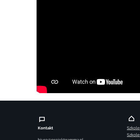
Kontakt
Szkole
Szkole
biuro@projektgamma.pl