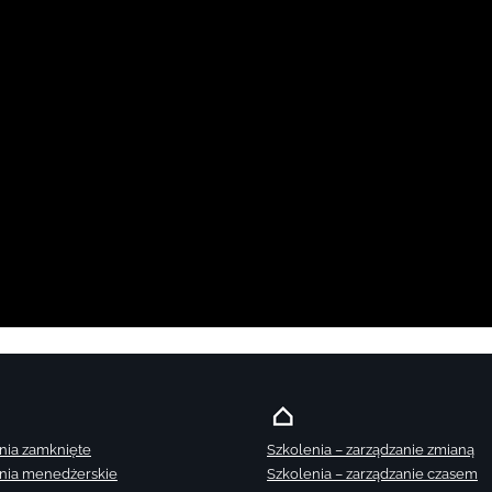
nia zamknięte
Szkolenia – zarządzanie zmianą
nia menedżerskie
Szkolenia – zarządzanie czasem