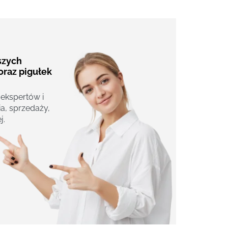
aszych
oraz pigułek
 ekspertów i
a, sprzedaży,
j.