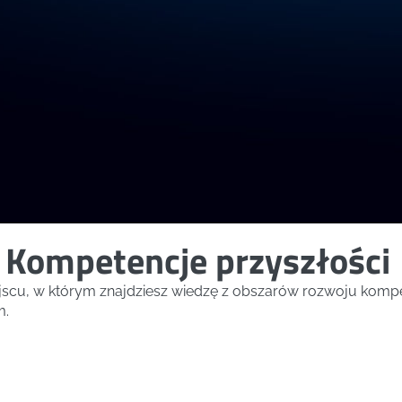
 Kompetencje przyszłości
ejscu, w którym znajdziesz wiedzę z obszarów rozwoju kompe
m.