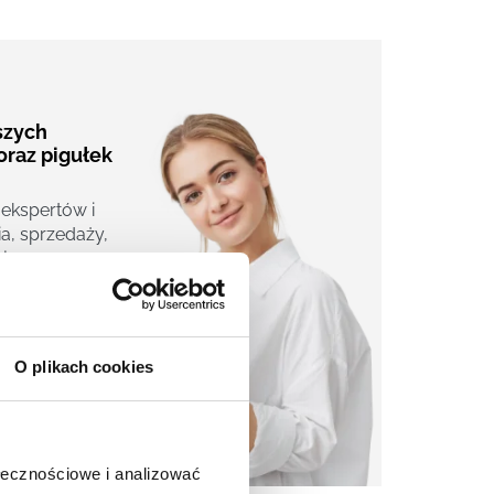
aszych
oraz pigułek
 ekspertów i
a, sprzedaży,
j.
O plikach cookies
ołecznościowe i analizować