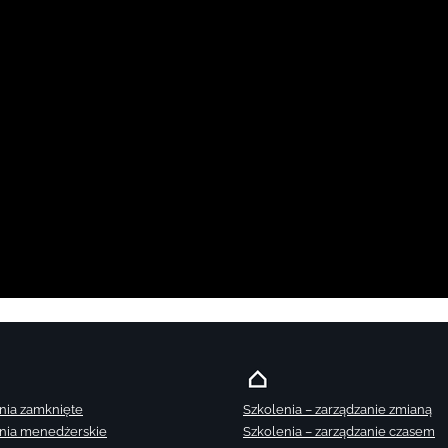
nia zamknięte
Szkolenia – zarządzanie zmianą
nia menedżerskie
Szkolenia – zarządzanie czasem