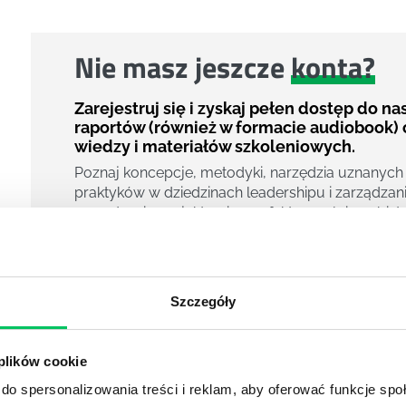
Nie masz jeszcze
konta?
Zarejestruj się i zyskaj pełen dostęp do n
raportów (również w formacie audiobook) 
wiedzy i materiałów szkoleniowych.
Poznaj koncepcje, metodyki, narzędzia uznanych
praktyków w dziedzinach leadershipu i zarządzani
zarządzania projektami czy efektywności osobiste
800 pigułek wiedzy
40 filmów edukacyjnych
14h nagrań raportów w wersji audiobook
Szczegóły
i wiele więcej
Nowy użytkownik?
 plików cookie
Zarejestruj się
do spersonalizowania treści i reklam, aby oferować funkcje sp