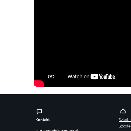
Kontakt
Szkole
Szkole
biuro@projektgamma.pl