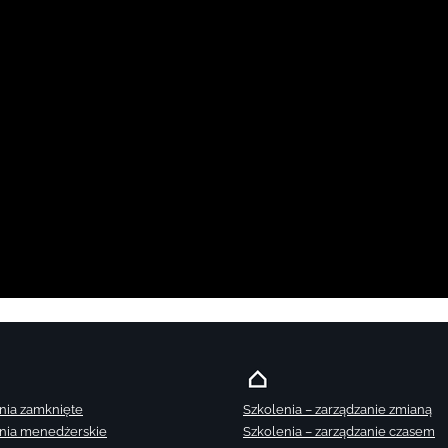
nia zamknięte
Szkolenia – zarządzanie zmianą
nia menedżerskie
Szkolenia – zarządzanie czasem