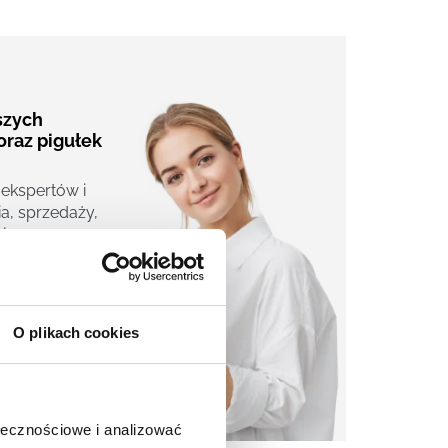
aszych
oraz pigułek
 ekspertów i
a, sprzedaży,
j.
O plikach cookies
ołecznościowe i analizować