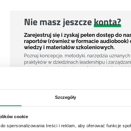
Nie masz jeszcze
konta?
Zarejestruj się i zyskaj pełen dostęp do n
raportów (również w formacie audiobook) 
wiedzy i materiałów szkoleniowych.
Poznaj koncepcje, metodyki, narzędzia uznanych
praktyków w dziedzinach leadershipu i zarządzani
zarządzania projektami czy efektywności osobiste
800 pigułek wiedzy
40 filmów edukacyjnych
14h nagrań raportów w wersji audiobook
Szczegóły
i wiele więcej
Nowy użytkownik?
 plików cookie
Zarejestruj się
do spersonalizowania treści i reklam, aby oferować funkcje sp