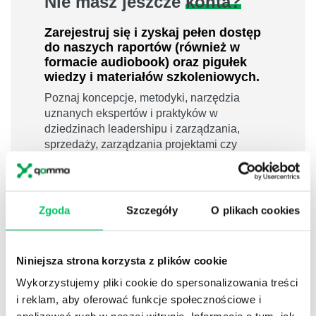
Nie masz jeszcze
konta?
Zarejestruj się i zyskaj pełen dostęp
do naszych raportów (również w
formacie audiobook) oraz pigułek
wiedzy i materiałów szkoleniowych.
Poznaj koncepcje, metodyki, narzędzia
uznanych ekspertów i praktyków w
dziedzinach leadershipu i zarządzania,
sprzedaży, zarządzania projektami czy
efektywności osobistej.
800 pigułek wiedzy
40 filmów edukacyjnych
Zgoda
Szczegóły
O plikach cookies
14h nagrań raportów w wersji audiobook
i wiele więcej
Niniejsza strona korzysta z plików cookie
Nowy użytkownik?
Wykorzystujemy pliki cookie do spersonalizowania treści
Zarejestruj się
i reklam, aby oferować funkcje społecznościowe i