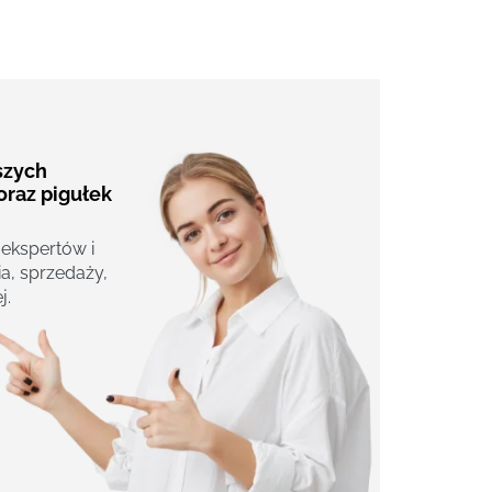
aszych
oraz pigułek
 ekspertów i
a, sprzedaży,
j.