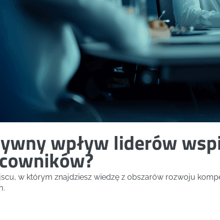
ytywny wpływ liderów wspi
acowników?
ejscu, w którym znajdziesz wiedzę z obszarów rozwoju kompe
m.