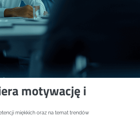
era motywację i
tencji miękkich oraz na temat trendów