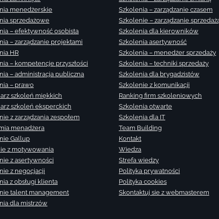
nia menedżerskie
Szkolenia – zarządzanie czasem
nia sprzedażowe
Szkolenie – zarządzanie sprzedaż
nia – efektywność osobista
Szkolenia dla kierowników
nia – zarządzanie projektami
Szkolenia asertywność
nia HR
Szkolenia – menedżer sprzedaży
nia – kompetencje przyszłości
Szkolenia – techniki sprzedaży
nia – administracja publiczna
Szkolenia dla brygadzistów
nia – prawo
Szkolenie z komunikacji
arz szkoleń miękkich
Ranking firm szkoleniowych
arz szkoleń eksperckich
Szkolenia otwarte
nie z zarządzania zespołem
Szkolenia dla IT
mia menadżera
Team Building
nie Gallup
Kontakt
ie z motywowania
Wiedza
nie z asertywności
Strefa wiedzy
nie z negocjacji
Polityka prywatności
ia z obsługi klienta
Polityka cookies
nie talent management
Skontaktuj sie z webmasterem
nia dla mistrzów