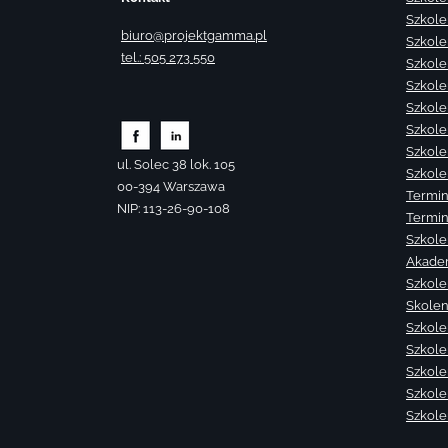
Szkole
biuro@projektgamma.pl
Szkole
tel.: 505 273 550
Szkole
Szkole
Szkole
Szkole
Szkole
ul. Solec 38 lok. 105
Szkole
00-394 Warszawa
Termin
NIP: 113-26-90-108
Termin
Szkole
Akade
Szkole
Skolen
Szkole
Szkole
Szkolen
Szkole
Szkole