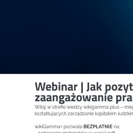
Webinar | Jak poz
zaangażowanie pr
Witaj w strefie wiedzy wikigamma plus – mi
kształtujących zarządzanie kapitałem ludzki
wikiGamma+ pozwala
BEZPŁATNIE
na: