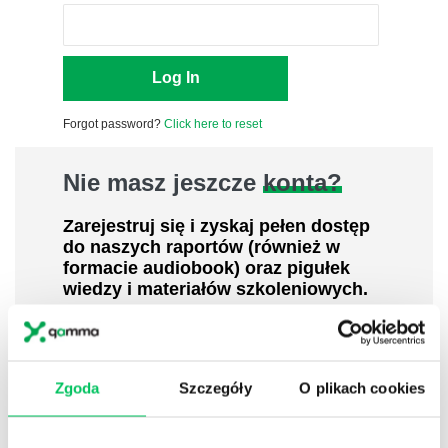
Forgot password?
Click here to reset
Nie masz jeszcze
konta?
Zarejestruj się i zyskaj pełen dostęp
do naszych raportów (również w
formacie audiobook) oraz pigułek
wiedzy i materiałów szkoleniowych.
Poznaj koncepcje, metodyki, narzędzia
uznanych ekspertów i praktyków w
dziedzinach leadershipu i zarządzania,
sprzedaży, zarządzania projektami czy
Zgoda
Szczegóły
O plikach cookies
efektywności osobistej.
800 pigułek wiedzy