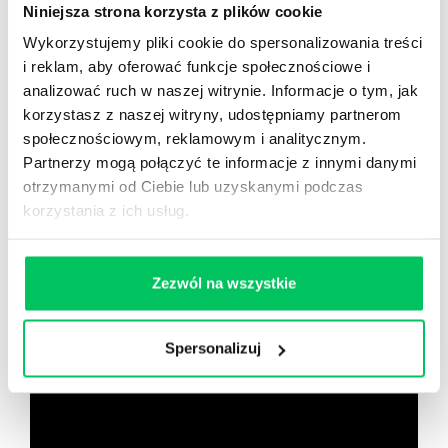
Niniejsza strona korzysta z plików cookie
40 filmów edukacyjnych
Wykorzystujemy pliki cookie do spersonalizowania treści
14h nagrań raportów w wersji audiobook
i reklam, aby oferować funkcje społecznościowe i
i wiele więcej
analizować ruch w naszej witrynie. Informacje o tym, jak
Nowy użytkownik?
korzystasz z naszej witryny, udostępniamy partnerom
społecznościowym, reklamowym i analitycznym.
Zarejestruj się
Partnerzy mogą połączyć te informacje z innymi danymi
otrzymanymi od Ciebie lub uzyskanymi podczas
korzystania z ich usług.
Zobacz co znajdziesz
w
wikiGamma+
Zezwól na wszystkie
Spersonalizuj