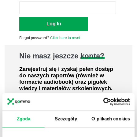
Forgot password?
Click here to reset
Nie masz jeszcze
konta?
Zarejestruj się i zyskaj pełen dostęp
do naszych raportów (również w
formacie audiobook) oraz pigułek
wiedzy i materiałów szkoleniowych.
Poznaj koncepcje, metodyki, narzędzia
uznanych ekspertów i praktyków w
dziedzinach leadershipu i zarządzania,
sprzedaży, zarządzania projektami czy
Zgoda
Szczegóły
O plikach cookies
efektywności osobistej.
800 pigułek wiedzy