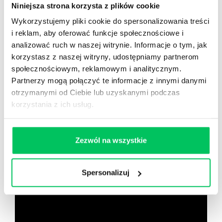
Niniejsza strona korzysta z plików cookie
40 filmów edukacyjnych
Wykorzystujemy pliki cookie do spersonalizowania treści
14h nagrań raportów w wersji audiobook
i reklam, aby oferować funkcje społecznościowe i
i wiele więcej
analizować ruch w naszej witrynie. Informacje o tym, jak
Nowy użytkownik?
korzystasz z naszej witryny, udostępniamy partnerom
społecznościowym, reklamowym i analitycznym.
Zarejestruj się
Partnerzy mogą połączyć te informacje z innymi danymi
otrzymanymi od Ciebie lub uzyskanymi podczas
korzystania z ich usług.
Zobacz co znajdziesz
w
wikiGamma+
Zezwól na wszystkie
Spersonalizuj