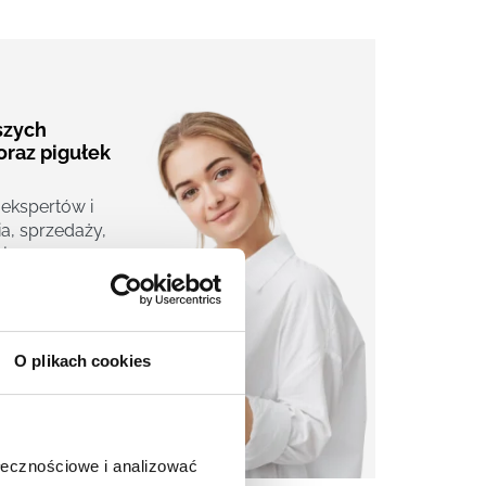
aszych
oraz pigułek
 ekspertów i
a, sprzedaży,
j.
O plikach cookies
ołecznościowe i analizować