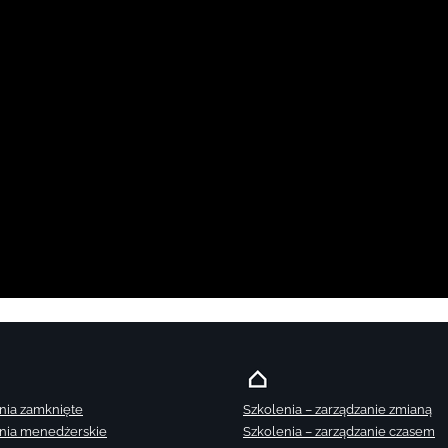
nia zamknięte
Szkolenia – zarządzanie zmianą
nia menedżerskie
Szkolenia – zarządzanie czasem