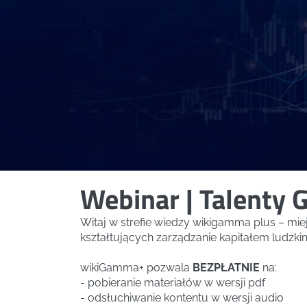
Webinar | Talenty 
Witaj w strefie wiedzy wikigamma plus – mi
kształtujących zarządzanie kapitałem ludzki
wikiGamma+ pozwala
BEZPŁATNIE
na:
- pobieranie materiałów w wersji pdf
- odsłuchiwanie kontentu w wersji audio