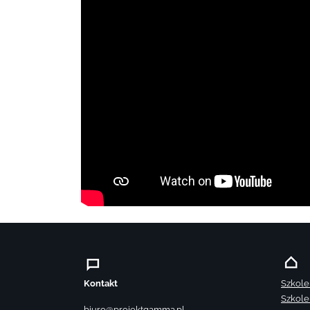
Kontakt
Szkole
Szkole
biuro@projektgamma.pl