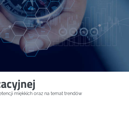
acyjnej
tencji miękkich oraz na temat trendów