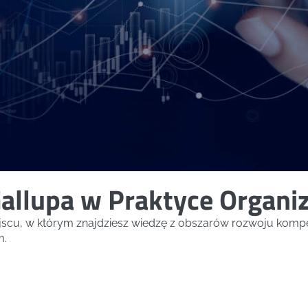
Gallupa w Praktyce Organiz
ejscu, w którym znajdziesz wiedzę z obszarów rozwoju kompe
m.