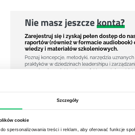
Nie masz jeszcze
konta?
Zarejestruj się i zyskaj pełen dostęp do n
raportów (również w formacie audiobook) 
wiedzy i materiałów szkoleniowych.
Poznaj koncepcje, metodyki, narzędzia uznanych
praktyków w dziedzinach leadershipu i zarządzani
zarządzania projektami czy efektywności osobiste
800 pigułek wiedzy
40 filmów edukacyjnych
14h nagrań raportów w wersji audiobook
Szczegóły
i wiele więcej
Nowy użytkownik?
 plików cookie
Zarejestruj się
do spersonalizowania treści i reklam, aby oferować funkcje sp