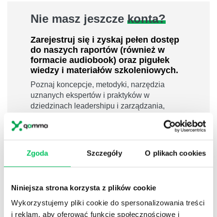
Nie masz jeszcze
konta?
Zarejestruj się i zyskaj pełen dostęp
do naszych raportów (również w
formacie audiobook) oraz pigułek
wiedzy i materiałów szkoleniowych.
Poznaj koncepcje, metodyki, narzędzia
uznanych ekspertów i praktyków w
dziedzinach leadershipu i zarządzania,
sprzedaży, zarządzania projektami czy
efektywności osobistej.
800 pigułek wiedzy
Zgoda
Szczegóły
O plikach cookies
40 filmów edukacyjnych
14h nagrań raportów w wersji audiobook
i wiele więcej
Niniejsza strona korzysta z plików cookie
Nowy użytkownik?
Wykorzystujemy pliki cookie do spersonalizowania treści
i reklam, aby oferować funkcje społecznościowe i
Zarejestruj się