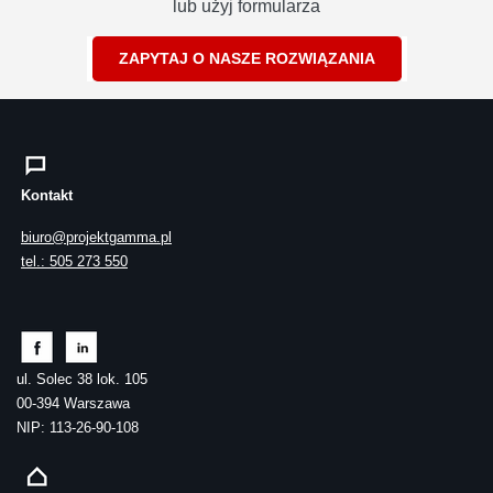
lub użyj formularza
ZAPYTAJ O NASZE ROZWIĄZANIA
Kontakt
biuro@projektgamma.pl
tel.: 505 273 550
ul. Solec 38 lok. 105
00-394 Warszawa
NIP: 113-26-90-108