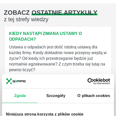
ZOBACZ
OSTATNIE ARTYKUŁY
z tej strefy wiedzy
KIEDY NASTĄPI ZMIANA USTAWY O
ODPADACH?
Ustawa o odpadach jest dość istotną ustawą dla
każdej firmy. Kiedy dokładnie nowe przepisy wejdą w
życie? Od kiedy ich przestrzeganie będzie już
normalnie egzekwowane? Z czym trzeba się tutaj na
pewno liczyć?
Zgoda
Szczegóły
O plikach cookies
WYCINKA DRZEW A USTAWA O OCHRONIE
ŚRODOWISKA - CO WARTO WIEDZIEĆ?
Niniejsza strona korzysta z plików cookie