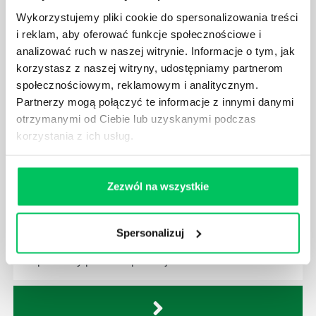
Ustawa o ochronie środowiska obowiązuje każdego
Wykorzystujemy pliki cookie do spersonalizowania treści
z nas – bez wyjątku. Warto podkreślić, że określona
i reklam, aby oferować funkcje społecznościowe i
jest w niej także dokładnie kwestia wycinki drzew.
analizować ruch w naszej witrynie. Informacje o tym, jak
Czy taka wycinka drzew musi być gdziekolwiek
zgłaszana? Jak to w zasadzie dokładniej wygląda?
korzystasz z naszej witryny, udostępniamy partnerom
Czy z prywatnej posesji można wyciąć cokolwiek?
społecznościowym, reklamowym i analitycznym.
Partnerzy mogą połączyć te informacje z innymi danymi
otrzymanymi od Ciebie lub uzyskanymi podczas
korzystania z ich usług.
KTO EGZEKWUJE PRAWO WODNE?
Zezwól na wszystkie
Prawo wodne to dość skomplikowane prawo w
ustawodawstwie polskim. Na czym dokładniej ono
polega? Kogo w zasadzie obowiązuje? Jak wygląda
Spersonalizuj
egzekwowanie prawa wodnego? Na te pytania
odpowiemy pokrótce poniżej.