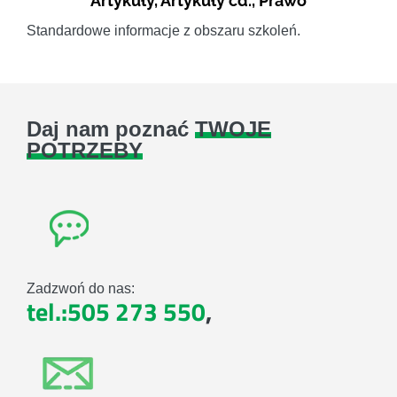
Artykuły
,
Artykuły cd.
,
Prawo
Standardowe informacje z obszaru szkoleń.
Daj nam poznać
TWOJE
POTRZEBY
Zadzwoń do nas:
tel.:505 273 550
,