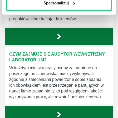
dziedziny gospodarki. Dzięki nim wszystkie firmy
Spersonalizuj
będą zobowiązane przestrzegać zasad, których
wprowadzenie dąży do ujednolicenia jakości
produktów, które trafiają do klientów.
CZYM ZAJMUJE SIĘ AUDYTOR WEWNĘTRZNY
LABORATORIUM?
W każdym miejscu pracy osoby zatrudnione na
poszczególne stanowiska muszą wykonywać
zgodnie z zaleceniami powierzone sobie zadania.
Ich obowiązkiem jest przestrzeganie panujących w
danej firmie zasad nie tylko pod względem jakości
wykonywanej pracy, ale również bezpieczeństwa.