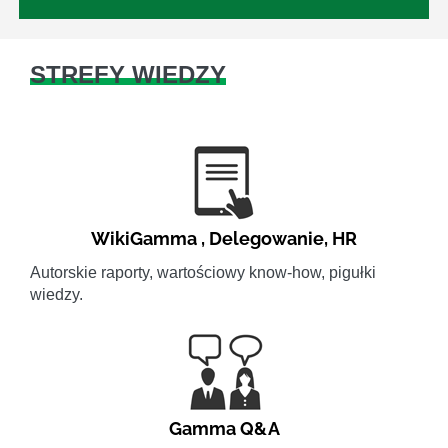
STREFY WIEDZY
WikiGamma
,
Delegowanie
,
HR
Autorskie raporty, wartościowy know-how, pigułki
wiedzy.
Gamma Q&A