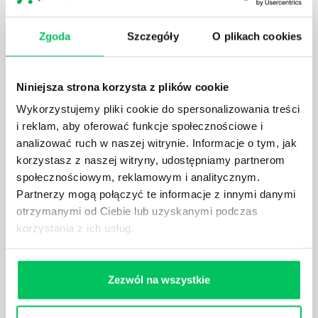
Zgoda
Szczegóły
O plikach cookies
KTO EGZEKWUJE PRAWO WODNE?
Prawo wodne to dość skomplikowane prawo w
ustawodawstwie polskim. Na czym dokładniej ono
Niniejsza strona korzysta z plików cookie
polega? Kogo w zasadzie obowiązuje? Jak wygląda
Wykorzystujemy pliki cookie do spersonalizowania treści
egzekwowanie prawa wodnego? Na te pytania
i reklam, aby oferować funkcje społecznościowe i
odpowiemy pokrótce poniżej.
analizować ruch w naszej witrynie. Informacje o tym, jak
korzystasz z naszej witryny, udostępniamy partnerom
społecznościowym, reklamowym i analitycznym.
Partnerzy mogą połączyć te informacje z innymi danymi
otrzymanymi od Ciebie lub uzyskanymi podczas
GDZIE MOŻEMY ZAPOZNAĆ SIĘ Z
korzystania z ich usług.
WYMAGANIAMI NORM JAKOŚCI WYROBÓW
MEDYCZNYCH?
W związku z ogromnym rozwojem dzisiejszego
Zezwól na wszystkie
społeczeństwa wprowadzane jest coraz więcej reguł,
które mają za zadanie poprawić poszczególne