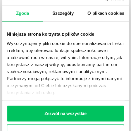
KOMPETENCJE MENEDŻERSKIE?
Menedżer to niezwykle ważne stanowisko w każdej
Zgoda
Szczegóły
O plikach cookies
firmie. Osoba je pełniąca jest w pełni odpowiedzialna
za realizację działań podległych mu osób oraz
działu.
Niniejsza strona korzysta z plików cookie
Wykorzystujemy pliki cookie do spersonalizowania treści
i reklam, aby oferować funkcje społecznościowe i
analizować ruch w naszej witrynie. Informacje o tym, jak
korzystasz z naszej witryny, udostępniamy partnerom
JAKĄ METODĘ ZARZĄDZANIA POWINIEN ZNAĆ
społecznościowym, reklamowym i analitycznym.
KAŻDY MENEDŻER?
Partnerzy mogą połączyć te informacje z innymi danymi
Istnieje wiele metod zarządzania, które mogą okazać
otrzymanymi od Ciebie lub uzyskanymi podczas
się niezwykle przydatne. Zarządzanie zasobami
korzystania z ich usług.
ludzkimi oraz poszczególnymi etapami projektu nie
jest jednak łatwe i warto mieć tego świadomość.
Zezwól na wszystkie