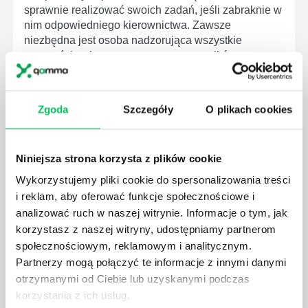
sprawnie realizować swoich zadań, jeśli zabraknie w
nim odpowiedniego kierownictwa. Zawsze
niezbędna jest osoba nadzorująca wszystkie
czynności wykonywane przez pracowników.
Zgoda
Szczegóły
O plikach cookies
JAK BRYGADZISTA MOŻE ROZWINĄĆ SWOJE
Niniejsza strona korzysta z plików cookie
KOMPETENCJE MENEDŻERSKIE?
Wykorzystujemy pliki cookie do spersonalizowania treści
Menedżer to niezwykle ważne stanowisko w każdej
i reklam, aby oferować funkcje społecznościowe i
firmie. Osoba je pełniąca jest w pełni odpowiedzialna
analizować ruch w naszej witrynie. Informacje o tym, jak
za realizację działań podległych mu osób oraz
działu.
korzystasz z naszej witryny, udostępniamy partnerom
społecznościowym, reklamowym i analitycznym.
Partnerzy mogą połączyć te informacje z innymi danymi
otrzymanymi od Ciebie lub uzyskanymi podczas
korzystania z ich usług.