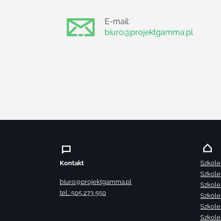
E-mail:
biuro@projektgamma.pl
Kontakt
Szkole
Szkole
biuro@projektgamma.pl
Szkole
tel.: 505 273 550
Szkole
Szkole
Szkole