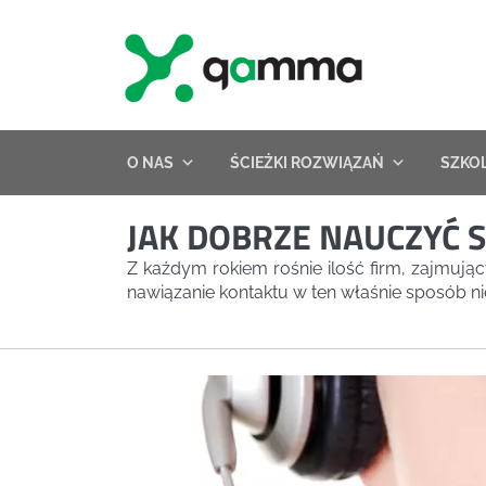
Skip
to
content
O NAS
ŚCIEŻKI ROZWIĄZAŃ
SZKO
JAK DOBRZE NAUCZYĆ 
Z każdym rokiem rośnie ilość firm, zajmują
nawiązanie kontaktu w ten właśnie sposób nie