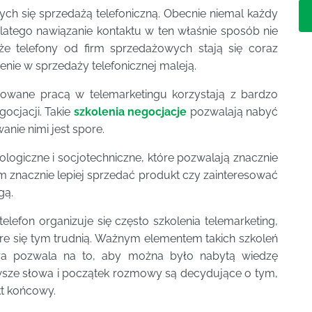
ych się sprzedażą telefoniczną. Obecnie niemal każdy
atego nawiązanie kontaktu w ten właśnie sposób nie
że telefony od firm sprzedażowych stają się coraz
enie w sprzedaży telefonicznej maleją.
esowane pracą w telemarketingu korzystają z bardzo
gocjacji. Takie
szkolenia negocjacje
pozwalają nabyć
nie nimi jest spore.
ogiczne i socjotechniczne, które pozwalają znacznie
m znacznie lepiej sprzedać produkt czy zainteresować
gą.
lefon organizuje się często szkolenia telemarketing,
re się tym trudnią. Ważnym elementem takich szkoleń
tóra pozwala na to, aby można było nabytą wiedzę
wsze słowa i początek rozmowy są decydujące o tym,
kt końcowy.