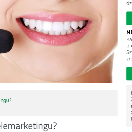
dz
N
Ka
pr
Sz
zr
ingu?
elemarketingu?