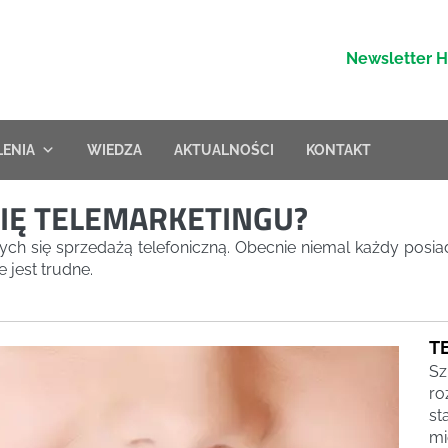
Newsletter 
LENIA
WIEDZA
AKTUALNOŚCI
KONTAKT
SIĘ TELEMARKETINGU?
cych się sprzedażą telefoniczną. Obecnie niemal każdy po
 jest trudne.
T
Sz
ro
st
mi