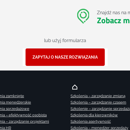
Znajdź nas na 
Zobacz m
lub użyj formularza
ZAPYTAJ O NASZE ROZWIĄZANIA
nia zamknięte
Szkolenia – zarządzanie zmianą
nia menedżerskie
Szkolenia – zarządzanie czasem
nia sprzedażowe
Szkolenie – zarządzanie sprzedaż
nia – efektywność osobista
Szkolenia dla kierowników
nia – zarządzanie projektami
Szkolenia asertywność
nia HR
Szkolenia – menedżer sprzedaży