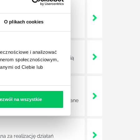
nie wszystkich związanych z
O plikach cookies
wych, a ich praca stanowi
ołecznościowe i analizować
ojektów biznesowych. Z pewnością
artnerom społecznościowym,
anymi od Ciebie lub
e sprawnie realizować swoich
ezwól na wszystkie
a wszystkie czynności wykonywane
a za realizację działań