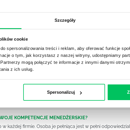
OJEKTOWYCH W ZWINNEJ METODYCE?
rojektami) to szereg czynności mających na celu zrealizowa
Szczegóły
im osoby wchodzące w skład specjalnych zespołów projekto
stw.
 plików cookie
Ć PRACOWNICY ZESPOŁU PROJEKTOWEGO?
do spersonalizowania treści i reklam, aby oferować funkcje sp
iększej (i mniejszej) firmie pojęcie związane z realizacją pr
ormacje o tym, jak korzystasz z naszej witryny, udostępniamy p
 choć raz się z nim spotkała.
Partnerzy mogą połączyć te informacje z innymi danymi otrzym
nia z ich usług.
POWINIEN MIEĆ BRYGADZISTA?
tałconych i kompetentnych pracowników nie będzie w stani
Spersonalizuj
Z
iego kierownictwa. Zawsze niezbędna jest osoba nadzorując
SWOJE KOMPETENCJE MENEDŻERSKIE?
 każdej firmie. Osoba je pełniąca jest w pełni odpowiedzialn