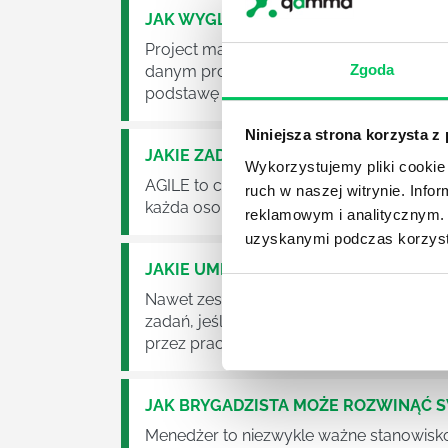
JAK WYGLĄDA PRACA ZESPOŁÓW PR
Project management (czyli zarządzanie p
Zgoda
danym projektem założeń. Zajmują się n
podstawę działalności wielu przedsiębior
Niniejsza strona korzysta z
JAKIE ZADANIA MUSZĄ ZREALIZOWA
Wykorzystujemy pliki cookie 
AGILE to coraz popularniejsze w każdej w
ruch w naszej witrynie. Inf
każda osoba zatrudniona w takim miejscu
reklamowym i analitycznym. 
uzyskanymi podczas korzysta
JAKIE UMIEJĘTNOŚCI MENEDŻERSKIE 
Nawet zespół złożony z doskonale wyksz
zadań, jeśli zabraknie w nim odpowiedn
przez pracowników.
JAK BRYGADZISTA MOŻE ROZWINĄĆ 
Menedżer to niezwykle ważne stanowisko w