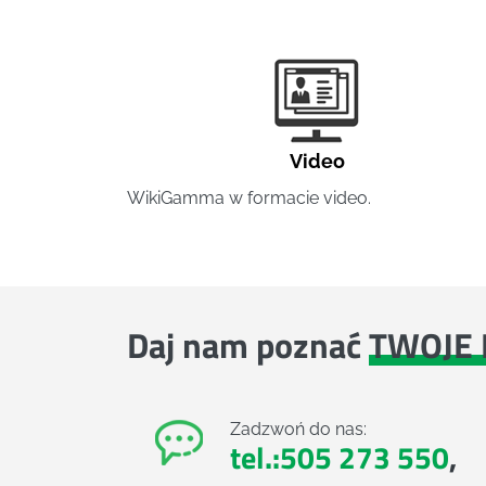
Video
WikiGamma w formacie video.
Daj nam poznać
TWOJE 
Zadzwoń do nas:
tel.:505 273 550
,