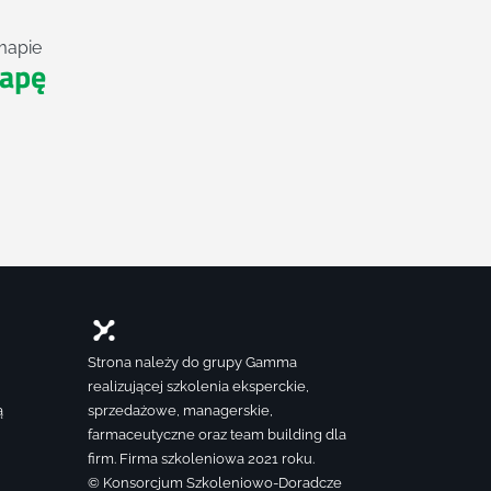
mapie
apę
Strona należy do grupy Gamma
realizującej szkolenia eksperckie,
ą
sprzedażowe, managerskie,
farmaceutyczne oraz team building dla
firm. Firma szkoleniowa 2021 roku.
© Konsorcjum Szkoleniowo-Doradcze