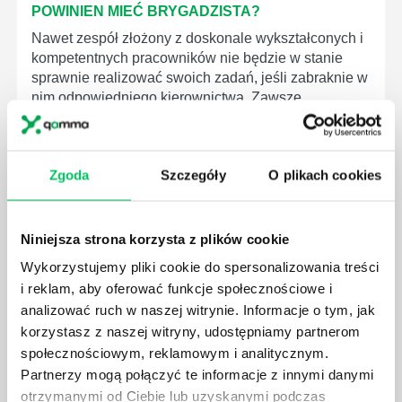
POWINIEN MIEĆ BRYGADZISTA?
Nawet zespół złożony z doskonale wykształconych i
kompetentnych pracowników nie będzie w stanie
sprawnie realizować swoich zadań, jeśli zabraknie w
nim odpowiedniego kierownictwa. Zawsze
niezbędna jest osoba nadzorująca wszystkie
czynności wykonywane przez pracowników.
Zgoda
Szczegóły
O plikach cookies
Niniejsza strona korzysta z plików cookie
JAK BRYGADZISTA MOŻE ROZWINĄĆ SWOJE
Wykorzystujemy pliki cookie do spersonalizowania treści
KOMPETENCJE MENEDŻERSKIE?
i reklam, aby oferować funkcje społecznościowe i
Menedżer to niezwykle ważne stanowisko w każdej
analizować ruch w naszej witrynie. Informacje o tym, jak
firmie. Osoba je pełniąca jest w pełni odpowiedzialna
korzystasz z naszej witryny, udostępniamy partnerom
za realizację działań podległych mu osób oraz
społecznościowym, reklamowym i analitycznym.
działu.
Partnerzy mogą połączyć te informacje z innymi danymi
otrzymanymi od Ciebie lub uzyskanymi podczas