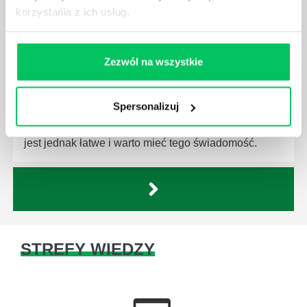
korzystania z ich usług.
Zezwól na wszystkie
JAKĄ METODĘ ZARZĄDZANIA POWINIEN ZNAĆ
KAŻDY MENEDŻER?
Istnieje wiele metod zarządzania, które mogą okazać
Spersonalizuj
się niezwykle przydatne. Zarządzanie zasobami
ludzkimi oraz poszczególnymi etapami projektu nie
jest jednak łatwe i warto mieć tego świadomość.
STREFY WIEDZY