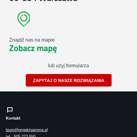
Znajdź nas na mapie
Zobacz mapę
lub użyj formularza
ZAPYTAJ O NASZE ROZWIĄZANIA
Kontakt
biuro@projektgamma.pl
tel.: 505 273 550