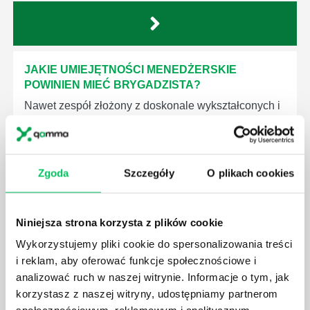
JAKIE UMIEJĘTNOŚCI MENEDŻERSKIE
POWINIEN MIEĆ BRYGADZISTA?
Nawet zespół złożony z doskonale wykształconych i
kompetentnych pracowników nie będzie w stanie
sprawnie realizować swoich zadań, jeśli zabraknie w
nim odpowiedniego kierownictwa. Zawsze
niezbędna jest osoba nadzorująca wszystkie
Zgoda
Szczegóły
O plikach cookies
czynności wykonywane przez pracowników.
Niniejsza strona korzysta z plików cookie
Wykorzystujemy pliki cookie do spersonalizowania treści
i reklam, aby oferować funkcje społecznościowe i
JAK BRYGADZISTA MOŻE ROZWINĄĆ SWOJE
analizować ruch w naszej witrynie. Informacje o tym, jak
KOMPETENCJE MENEDŻERSKIE?
korzystasz z naszej witryny, udostępniamy partnerom