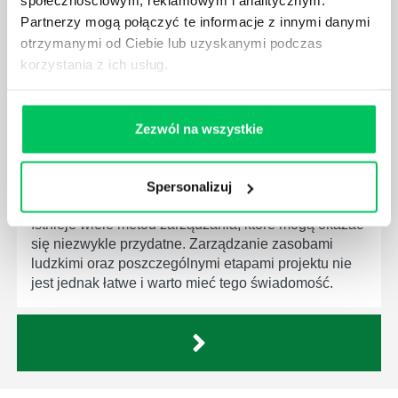
społecznościowym, reklamowym i analitycznym.
Menedżer to niezwykle ważne stanowisko w każdej
firmie. Osoba je pełniąca jest w pełni odpowiedzialna
Partnerzy mogą połączyć te informacje z innymi danymi
za realizację działań podległych mu osób oraz
otrzymanymi od Ciebie lub uzyskanymi podczas
działu.
korzystania z ich usług.
Zezwól na wszystkie
JAKĄ METODĘ ZARZĄDZANIA POWINIEN ZNAĆ
Spersonalizuj
KAŻDY MENEDŻER?
Istnieje wiele metod zarządzania, które mogą okazać
się niezwykle przydatne. Zarządzanie zasobami
ludzkimi oraz poszczególnymi etapami projektu nie
jest jednak łatwe i warto mieć tego świadomość.